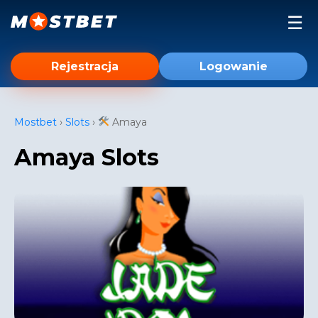
Kasyno
Rejestracja
Logowanie
Automaty
Konto
Aviator
Mostbet
›
Slots
›
Amaya
Instrukcja
Amaya Slots
Link alternatywny
Android
iOS
PC
Bonus