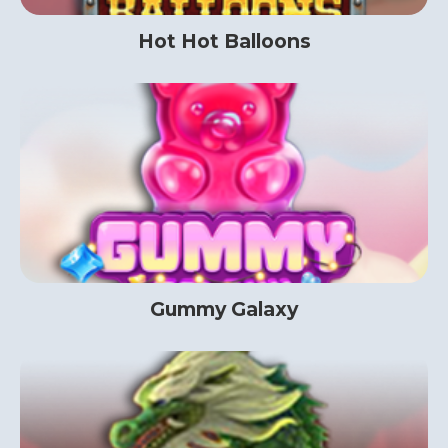
Hot Hot Balloons
Gummy Galaxy