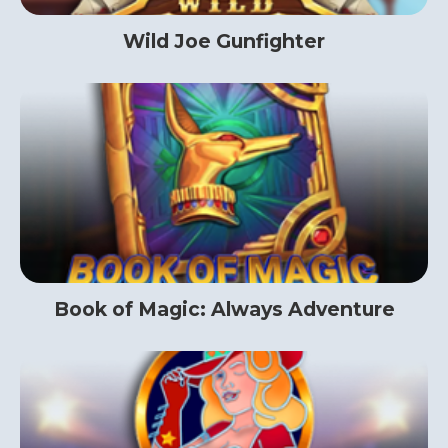
Wild Joe Gunfighter
Book of Magic: Always Adventure