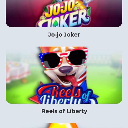
Jo-jo Joker
Reels of Liberty