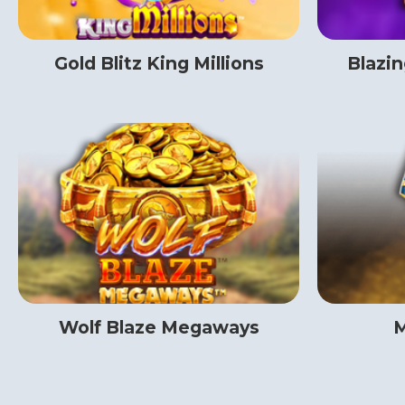
cs
tr
Gold Blitz King Millions
Blazin
Wolf Blaze Megaways
M