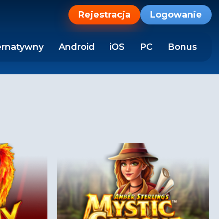
Rejestracja
Logowanie
ternatywny
Android
iOS
PC
Bonus