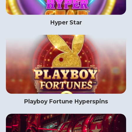
Hyper Star
Playboy Fortune Hyperspins