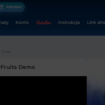
PREZENT
Kasyno
Aviator
maty
Konto
Instrukcja
Link al
Automaty
Konto
Aviator
Instrukcja
 Fruits
Link alternatywny
Android
y Fruits Demo
iOS
PC
Bonus