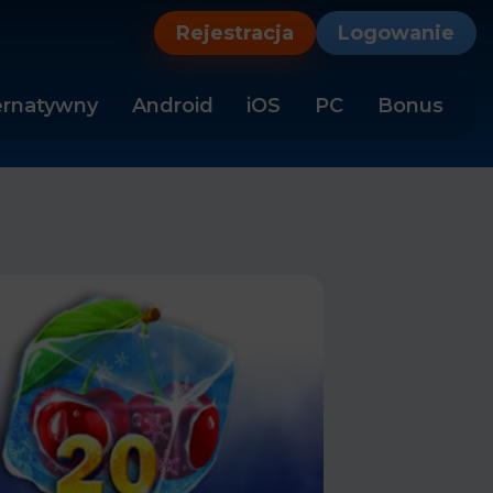
Rejestracja
Logowanie
ternatywny
Android
iOS
PC
Bonus