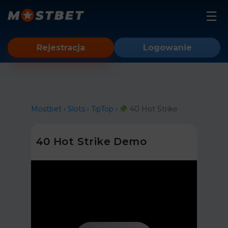
Kasyno
Rejestracja
Logowanie
Automaty
Konto
Aviator
Instrukcja
Mostbet
›
Slots
›
TipTop
›
40 Hot Strike
Link alternatywny
Android
40 Hot Strike Demo
iOS
PC
Bonus