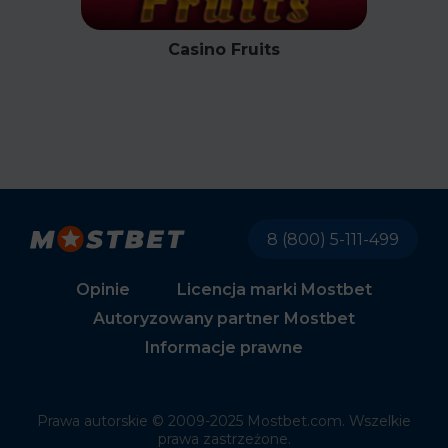
Casino Fruits
8 (800) 5-111-499
Opinie
Licencja marki Mostbet
Autoryzowany partner Mostbet
Informacje prawne
Prawa autorskie © 2009-2025 Mostbet.com. Wszelkie
prawa zastrzeżone.