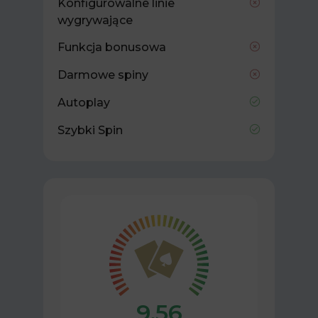
Konfigurowalne linie
wygrywające
Funkcja bonusowa
Darmowe spiny
Autoplay
Szybki Spin
9.56