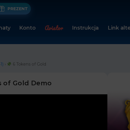
PREZENT
Kasyno
Aviator
maty
Konto
Instrukcja
Link al
Automaty
Konto
Aviator
Instrukcja
1)
›
6 Tokens of Gold
Link alternatywny
Android
s of Gold Demo
iOS
PC
Bonus