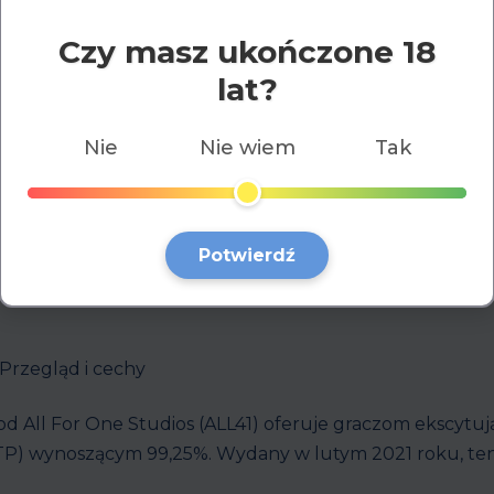
Czy masz ukończone 18
9.78
lat?
OCENA
Nie
Nie wiem
Tak
Potwierdź
Przegląd i cechy
od All For One Studios (ALL41) oferuje graczom ekscytu
P) wynoszącym 99,25%. Wydany w lutym 2021 roku, ten s