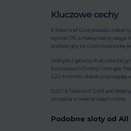
Kluczowe cechy
6 Tokens of Gold posiada unikalną
wynosi 1,75, a maksymalny osiąga
szybkiej gry, co czyni rozgrywkę j
Jednym z głównych atutów tej gry
bonusowych funkcji i mini-gier h
3,22-krotność stawki przyciągają 
SLOT 6 Tokens of Gold jest ideal
szczęścia w świecie kasyn online.
Podobne sloty od All