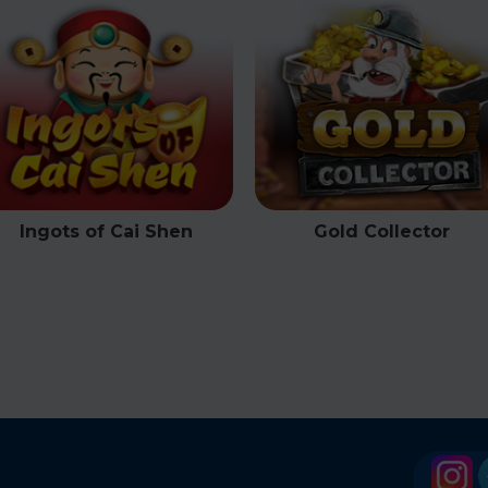
Ingots of Cai Shen
Gold Collector