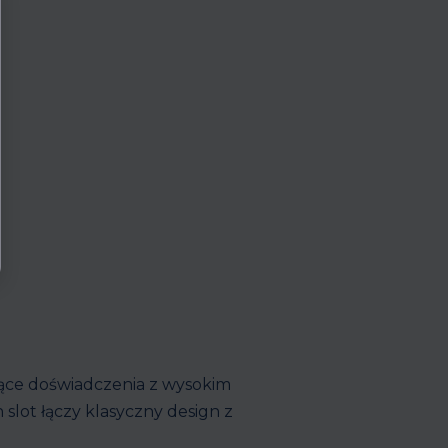
jące doświadczenia z wysokim
lot łączy klasyczny design z