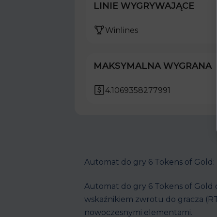
LINIE WYGRYWAJĄCE
Winlines
MAKSYMALNA WYGRANA
4.1069358277991
Automat do gry 6 Tokens of Gold: 
Automat do gry 6 Tokens of Gold 
wskaźnikiem zwrotu do gracza (RT
nowoczesnymi elementami.