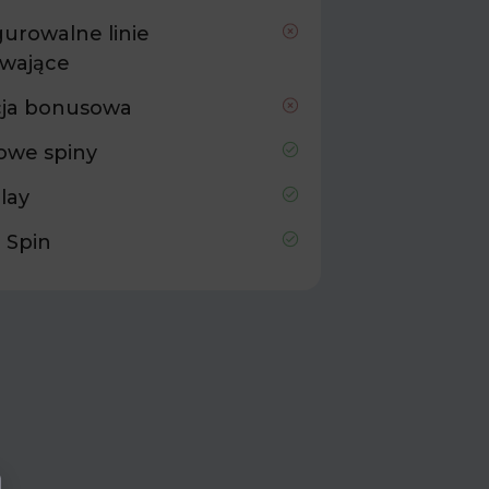
gurowalne linie
wające
ja bonusowa
we spiny
lay
 Spin