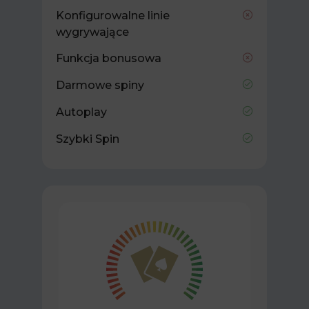
Konfigurowalne linie
wygrywające
Funkcja bonusowa
Darmowe spiny
Autoplay
Szybki Spin