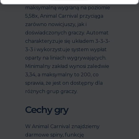
maksymalną wygraną na poziomie
5,58x, Animal Carnival przyciąga
zarówno nowicjuszy, jak i
doświadczonych graczy. Automat
charakteryzuje się układem 3-3-3-
3-3 i wykorzystuje system wypłat
oparty na liniach wygrywających.
Minimalny zakład wynosi zaledwie
3,34, a maksymalny to 200, co
sprawia, że jest on dostępny dla
różnych grup graczy.
Cechy gry
W Animal Carnival znajdziemy
darmowe spiny, funkcję