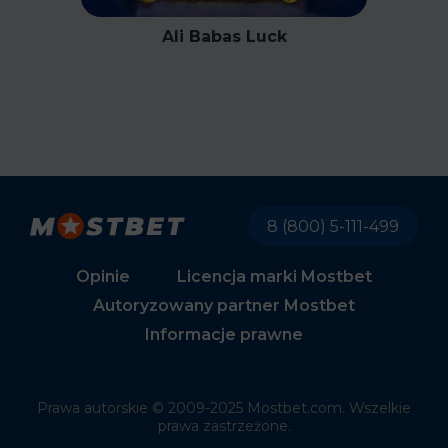
Ali Babas Luck
8 (800) 5-111-499
Opinie
Licencja marki Mostbet
Autoryzowany partner Mostbet
Informacje prawne
Prawa autorskie © 2009-2025 Mostbet.com. Wszelkie
prawa zastrzeżone.