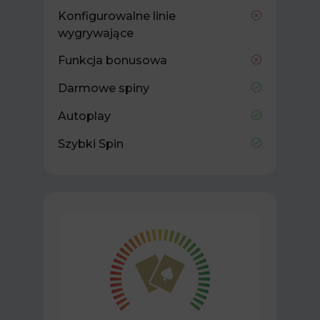
Konfigurowalne linie
wygrywające
Funkcja bonusowa
Darmowe spiny
Autoplay
Szybki Spin