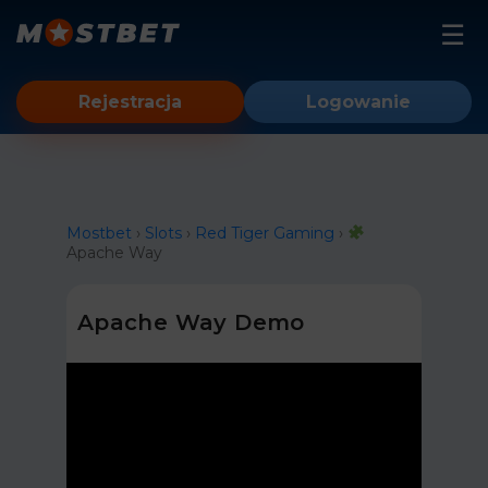
Kasyno
Rejestracja
Logowanie
Automaty
Konto
Aviator
Instrukcja
Mostbet
›
Slots
›
Red Tiger Gaming
›
Apache Way
Link alternatywny
Android
Apache Way Demo
iOS
PC
Bonus