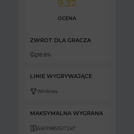
9.32
OCENA
ZWROT DLA GRACZA
98.8%
LINIE WYGRYWAJĄCE
Winlines
MAKSYMALNA WYGRANA
6.6019851517247