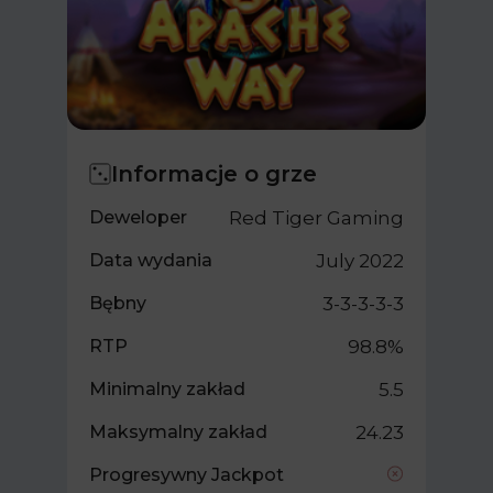
Informacje o grze
Deweloper
Red Tiger Gaming
Data wydania
July 2022
Bębny
3-3-3-3-3
RTP
98.8%
Minimalny zakład
5.5
Maksymalny zakład
24.23
Progresywny Jackpot