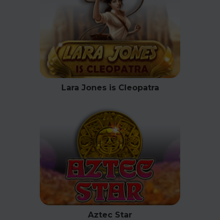
Lara Jones is Cleopatra
Aztec Star