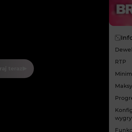
Inf
Dewe
RTP
raj teraz
Minim
Maksy
Progr
Konfi
wygry
Funkc