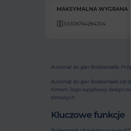
MAKSYMALNA WYGRANA
3.6306764284204
Automat do gier Bridesmaids: Prze
Automat do gier Bridesmaids od s
filmem. Jego wyjątkowy design ora
slotowych.
Kluczowe funkcje
Bridesmaids charakteryzuje się R