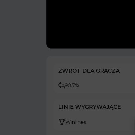
ZWROT DLA GRACZA
90.7%
LINIE WYGRYWAJĄCE
Winlines