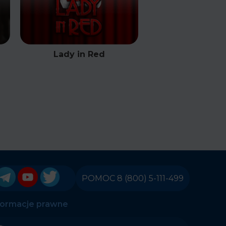
Lady in Red
POMOC
8 (800) 5-111-499
formacje prawne