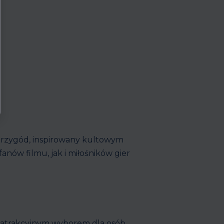
 przygód, inspirowany kultowym
anów filmu, jak i miłośników gier
go atrakcyjnym wyborem dla osób