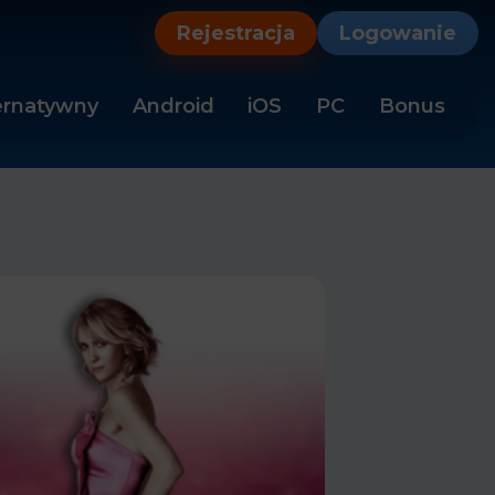
Rejestracja
Logowanie
ternatywny
Android
iOS
PC
Bonus