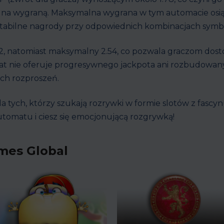
na wygraną. Maksymalna wygrana w tym automacie osiąga
a stabilne nagrody przy odpowiednich kombinacjach symbo
42, natomiast maksymalny 2.54, co pozwala graczom dos
mat nie oferuje progresywnego jackpota ani rozbudowa
ch rozproszeń.
a tych, którzy szukają rozrywki w formie slotów z fascy
tomatu i ciesz się emocjonującą rozgrywką!
mes Global