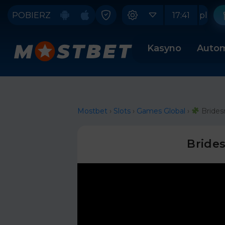
POBIERZ
17:41
pl
Kasyno
Auto
ru
uk
uk
pt
Mostbet
›
Slots
›
Games Global
›
Brides
bn
es
Bride
fr
no
hu
ar