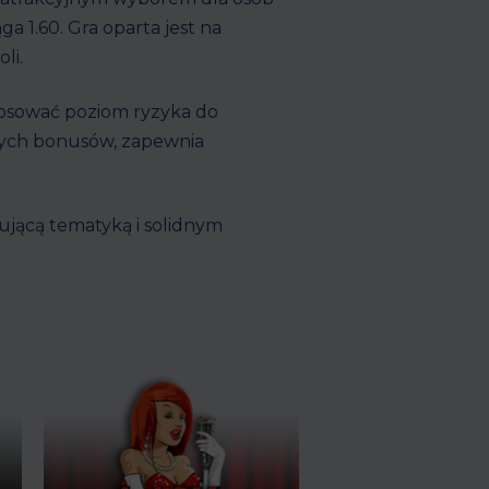
 1.60. Gra oparta jest na
li.
tosować poziom ryzyka do
nych bonusów, zapewnia
nującą tematyką i solidnym