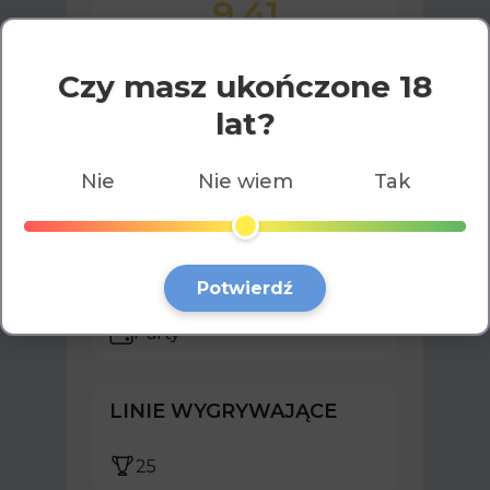
9.41
OCENA
Czy masz ukończone 18
lat?
ZWROT DLA GRACZA
Nie
Nie wiem
Tak
97.9%
TEMAT GRY
Potwierdź
Party
LINIE WYGRYWAJĄCE
25