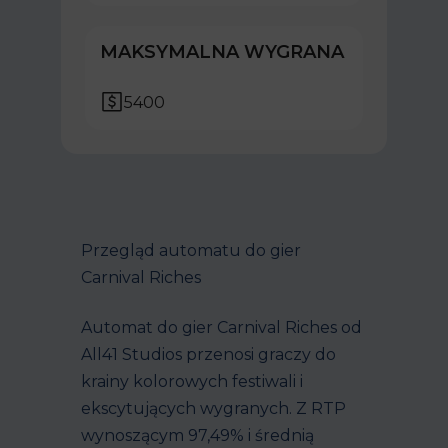
MAKSYMALNA WYGRANA
5400
Przegląd automatu do gier
Carnival Riches
Automat do gier Carnival Riches od
All41 Studios przenosi graczy do
krainy kolorowych festiwali i
ekscytujących wygranych. Z RTP
wynoszącym 97,49% i średnią