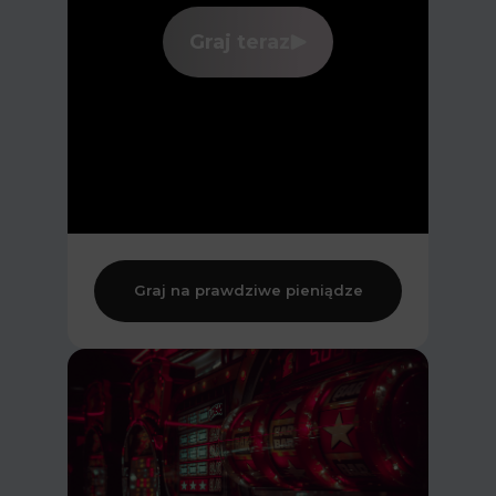
Graj teraz
Graj na prawdziwe pieniądze