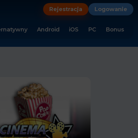
Rejestracja
Logowanie
ternatywny
Android
iOS
PC
Bonus