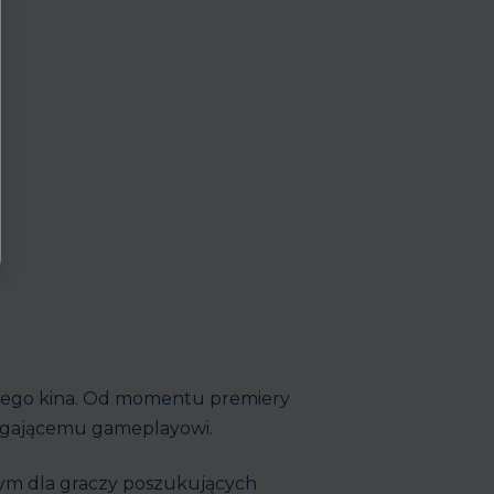
cznego kina. Od momentu premiery
iągającemu gameplayowi.
jnym dla graczy poszukujących