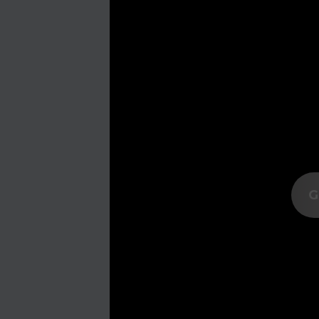
cs
tr
G