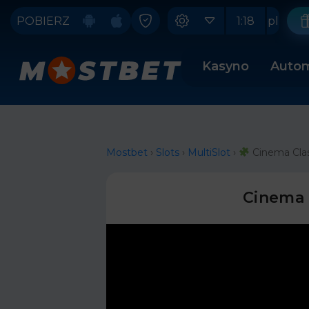
POBIERZ
1:18
pl
Kasyno
Auto
ru
uk
uk
pt
Mostbet
›
Slots
›
MultiSlot
›
Cinema Clas
bn
es
Cinema 
fr
no
hu
ar