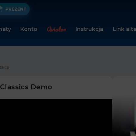
PREZENT
Kasyno
Aviator
maty
Konto
Instrukcja
Link al
Automaty
Konto
Aviator
Instrukcja
sics
Link alternatywny
Android
Classics Demo
iOS
PC
Bonus