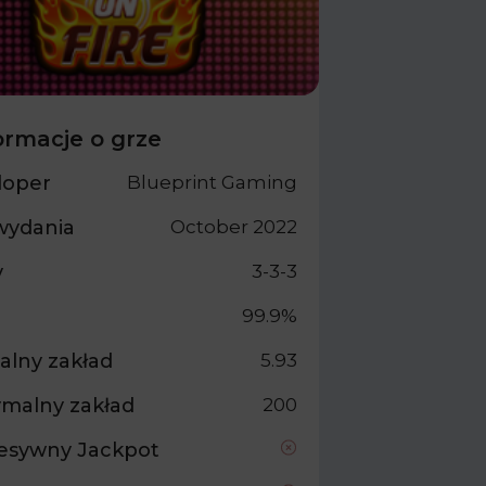
ormacje o grze
loper
Blueprint Gaming
wydania
October 2022
y
3-3-3
99.9%
alny zakład
5.93
malny zakład
200
esywny Jackpot