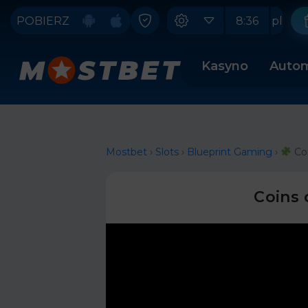
POBIERZ
8:36
pl
Kasyno
Auto
ru
uk
uk
pt
Mostbet
›
Slots
›
Blueprint Gaming
›
Coi
bn
es
Coins 
fr
no
hu
ar