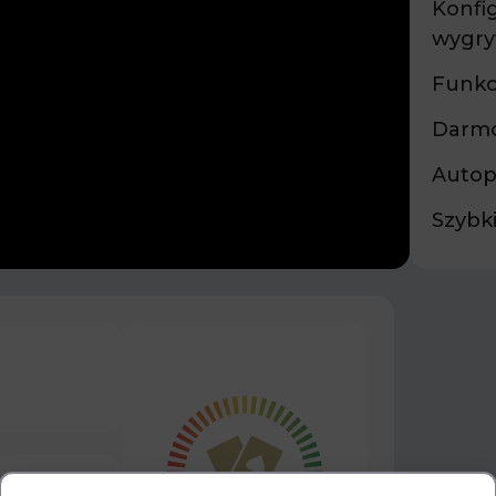
Konfi
wygry
Funkc
Darmo
Autop
Szybki