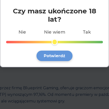
Czy masz ukończone 18
9.32
lat?
OCENA
Nie
Nie wiem
Tak
Potwierdź
 przez firmę Blueprint Gaming, oferuje graczom emocj
RTP) wynoszącym 97,16%. Od momentu premiery w paździ
 ale wciągającemu systemowi gry.