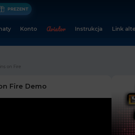
PREZENT
Kasyno
Aviator
maty
Konto
Instrukcja
Link al
Automaty
Konto
Aviator
Instrukcja
ns on Fire
Link alternatywny
Android
on Fire Demo
iOS
PC
Bonus