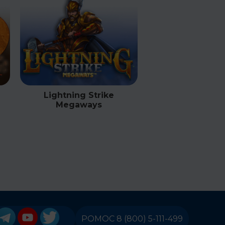
Lightning Strike
Megaways
POMOC
8 (800) 5-111-499