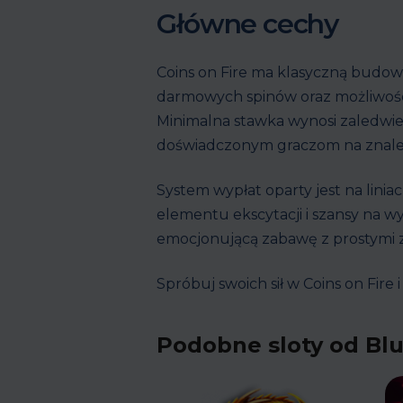
Główne cechy
Coins on Fire ma klasyczną budowę
darmowych spinów oraz możliwości
Minimalna stawka wynosi zaledwie
doświadczonym graczom na znalezi
System wypłat oparty jest na lini
elementu ekscytacji i szansy na w
emocjonującą zabawę z prostymi z
Spróbuj swoich sił w Coins on Fire
Podobne sloty od Bl