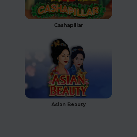
Cashapillar
Asian Beauty