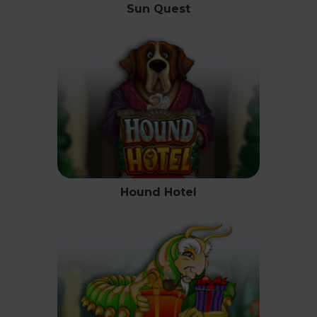
Sun Quest
Hound Hotel