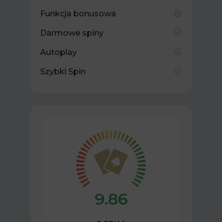
Funkcja bonusowa
Darmowe spiny
Autoplay
Szybki Spin
9.86