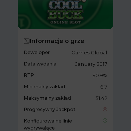
Informacje o grze
Deweloper
Games Global
Data wydania
January 2017
RTP
90.9%
Minimalny zakład
6.7
Maksymalny zakład
51.42
Progresywny Jackpot
Konfigurowalne linie
wygrywające