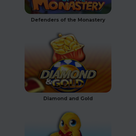
Defenders of the Monastery
Diamond and Gold