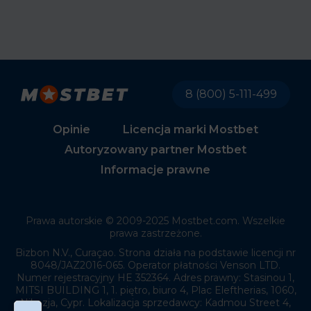
8 (800) 5-111-499
Opinie
Licencja marki Mostbet
Autoryzowany partner Mostbet
Informacje prawne
Prawa autorskie © 2009-2025 Mostbet.com. Wszelkie
prawa zastrzeżone.
Bizbon N.V., Curaçao. Strona działa na podstawie licencji nr
8048/JAZ2016-065. Operator płatności Venson LTD.
Numer rejestracyjny HE 352364. Adres prawny: Stasinou 1,
MITSI BUILDING 1, 1. piętro, biuro 4, Plac Eleftherias, 1060,
Nikozja, Cypr. Lokalizacja sprzedawcy: Kadmou Street 4,