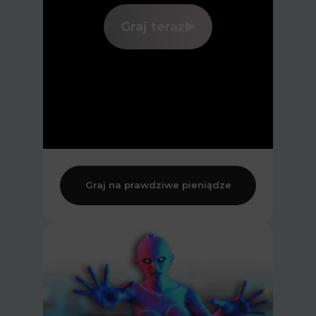
Graj teraz
Graj na prawdziwe pieniądze