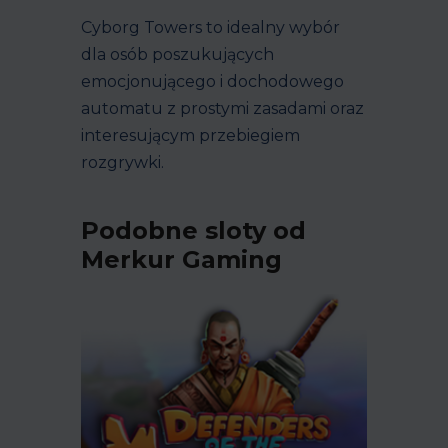
Cyborg Towers to idealny wybór
dla osób poszukujących
emocjonującego i dochodowego
automatu z prostymi zasadami oraz
interesującym przebiegiem
rozgrywki.
Podobne sloty od
Merkur Gaming