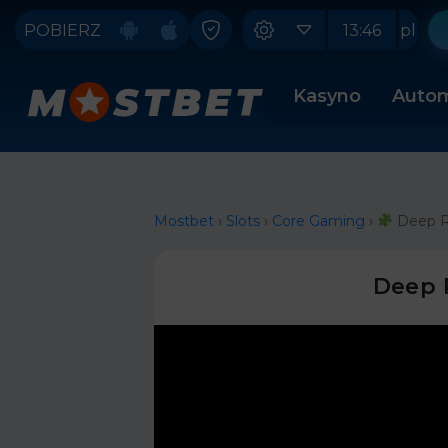
POBIERZ
13:46
pl
Kasyno
Auto
ru
uk
uk
pt
Mostbet
›
Slots
›
Core Gaming
›
Deep R
bn
es
Deep 
fr
no
hu
ar