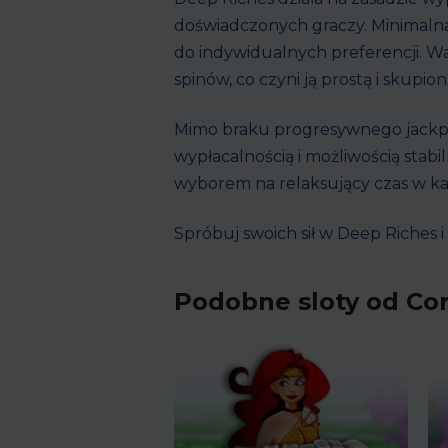
doświadczonych graczy. Minimalna
do indywidualnych preferencji. W
spinów, co czyni ją prostą i skup
Mimo braku progresywnego jackpot
wypłacalnością i możliwością sta
wyborem na relaksujący czas w ka
Spróbuj swoich sił w Deep Riches i
Podobne sloty od Co