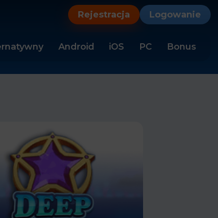
Rejestracja
Logowanie
ternatywny
Android
iOS
PC
Bonus