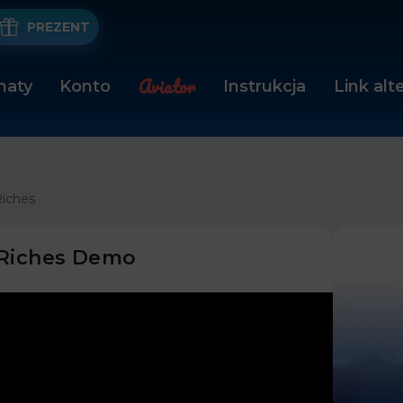
PREZENT
Kasyno
Aviator
maty
Konto
Instrukcja
Link al
Automaty
Konto
Aviator
Instrukcja
iches
Link alternatywny
Android
Riches Demo
iOS
PC
Bonus