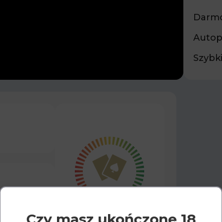
Darmo
Autop
Szybki
9.73
Czy masz ukończone 18