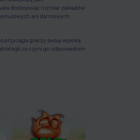
zwala dostosować rozmiar zakładów
ji bonusowych ani darmowych
s przyciąga graczy swoją wysoką
trategii, co czyni go odpowiednim