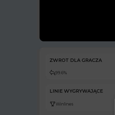
ZWROT DLA GRACZA
99.6%
LINIE WYGRYWAJĄCE
Winlines