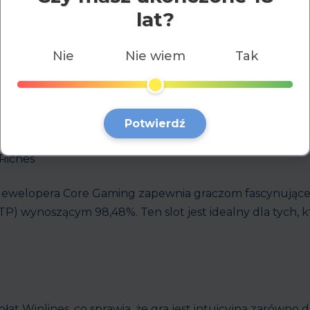
OCENA
lat?
Nie
Nie wiem
Tak
Potwierdź
Riches
dewelopera Core Gaming zapewnia graczom fascynujące
P) wynoszącym 98,48%. Ten slot jest idealny dla tych, 
at Winlines, co sprawia, że gra jest intuicyjna zarówno dl