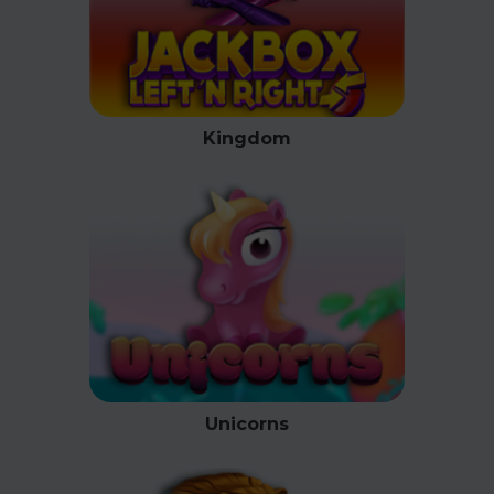
Kingdom
Unicorns