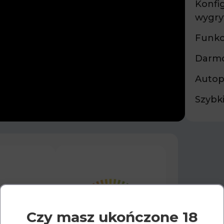
Konfi
wygry
Funkc
Darmo
Autop
Szybki
Czy masz ukończone 18