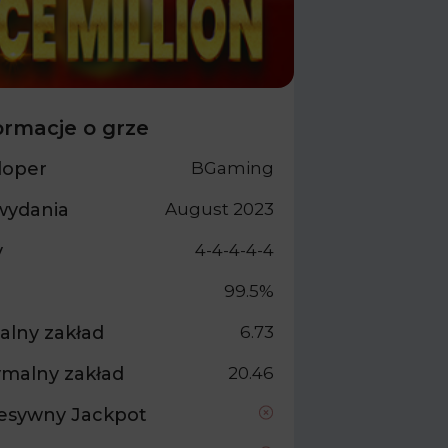
ormacje o grze
loper
BGaming
wydania
August 2023
y
4-4-4-4-4
99.5%
alny zakład
6.73
malny zakład
20.46
esywny Jackpot