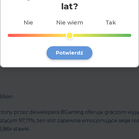
lat?
9.04
Nie
Nie wiem
Tak
OCENA
Potwierdź
llion
worzony przez dewelopera BGaming oferuje graczom wyj
szącym 97,71%, ten slot zapewnia emocjonujące sesje r
,86x stawki.