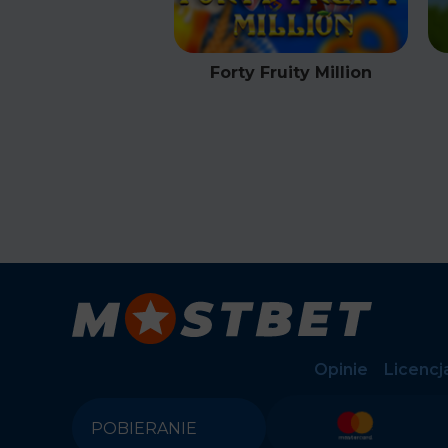
Forty Fruity Million
Opinie
Licencj
POBIERANIE