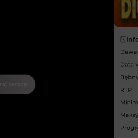
Inf
Dewe
Data 
Bębn
raj teraz
RTP
Minim
Maksy
Progr