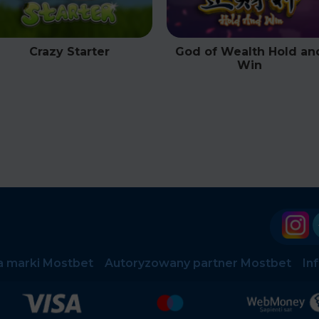
Crazy Starter
God of Wealth Hold an
Win
a marki Mostbet
Autoryzowany partner Mostbet
In