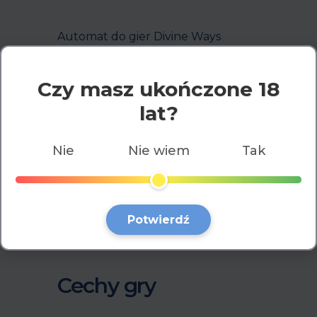
Automat do gier Divine Ways
Divine Ways to ekscytujący
Czy masz ukończone 18
automat do gier stworzony przez
lat?
Red Tiger Gaming, który oferuje
graczom unikalne doświadczenie z
wysokim współczynnikiem zwrotu
Nie
Nie wiem
Tak
dla gracza (RTP) wynoszącym
98,1%. Gra przedstawiona jest w
formie slotów i charakteryzuje się
Potwierdź
interesującą mechaniką linii
wygrywających.
Cechy gry