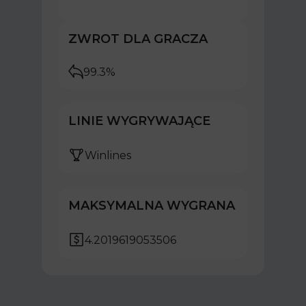
ZWROT DLA GRACZA
99.3%
LINIE WYGRYWAJĄCE
Winlines
MAKSYMALNA WYGRANA
4.2019619053506