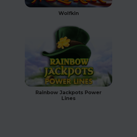
Wolfkin
Rainbow Jackpots Power
Lines