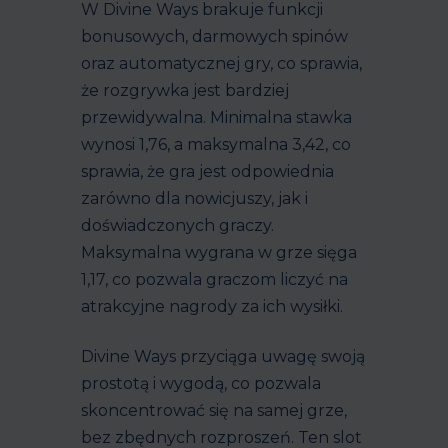
W Divine Ways brakuje funkcji
bonusowych, darmowych spinów
oraz automatycznej gry, co sprawia,
że rozgrywka jest bardziej
przewidywalna. Minimalna stawka
wynosi 1,76, a maksymalna 3,42, co
sprawia, że gra jest odpowiednia
zarówno dla nowicjuszy, jak i
doświadczonych graczy.
Maksymalna wygrana w grze sięga
1,17, co pozwala graczom liczyć na
atrakcyjne nagrody za ich wysiłki.
Divine Ways przyciąga uwagę swoją
prostotą i wygodą, co pozwala
skoncentrować się na samej grze,
bez zbędnych rozproszeń. Ten slot