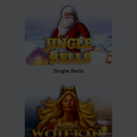
Jingle Bells