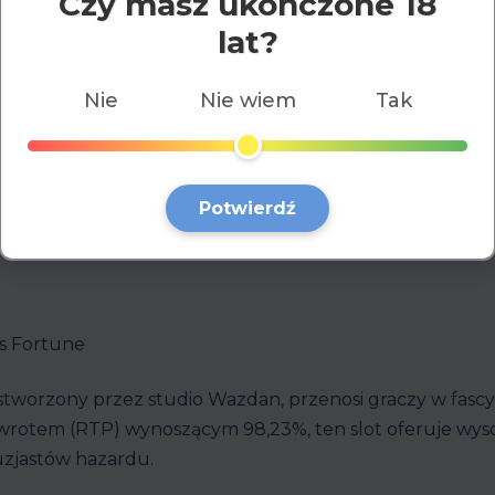
Czy masz ukończone 18
lat?
9.47
Nie
Nie wiem
Tak
OCENA
Potwierdź
s Fortune
stworzony przez studio Wazdan, przenosi graczy w fasc
otem (RTP) wynoszącym 98,23%, ten slot oferuje wysok
zjastów hazardu.