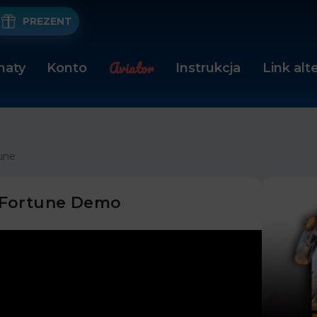
PREZENT
Kasyno
Aviator
maty
Konto
Instrukcja
Link al
Automaty
Konto
Aviator
Instrukcja
une
Link alternatywny
Android
 Fortune Demo
iOS
PC
Bonus