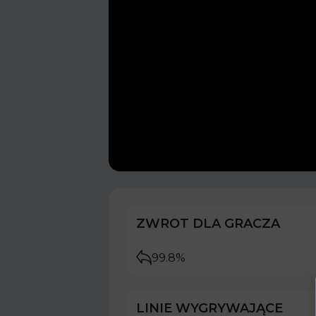
ZWROT DLA GRACZA
99.8%
LINIE WYGRYWAJĄCE