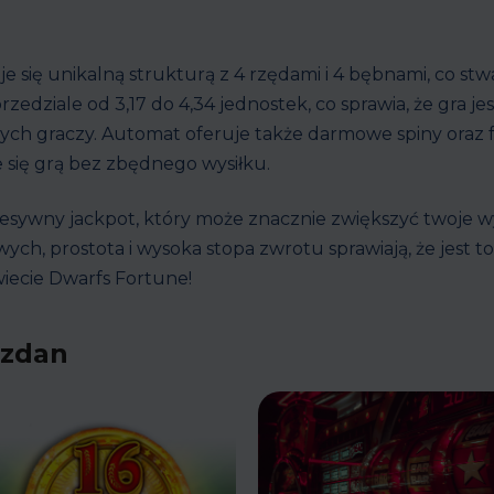
e się unikalną strukturą z 4 rzędami i 4 bębnami, co st
zedziale od 3,17 do 4,34 jednostek, co sprawia, że gra j
nych graczy. Automat oferuje także darmowe spiny oraz 
e się grą bez zbędnego wysiłku.
esywny jackpot, który może znacznie zwiększyć twoje 
h, prostota i wysoka stopa zwrotu sprawiają, że jest t
wiecie Dwarfs Fortune!
azdan