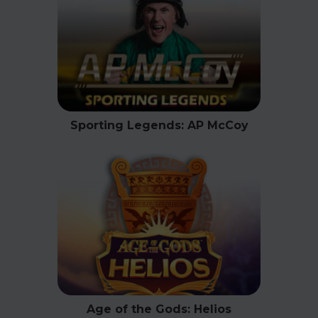
Sporting Legends: AP McCoy
Age of the Gods: Helios