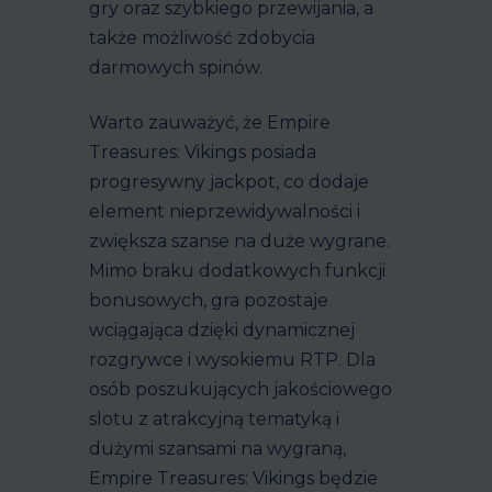
gry oraz szybkiego przewijania, a
także możliwość zdobycia
darmowych spinów.
Warto zauważyć, że Empire
Treasures: Vikings posiada
progresywny jackpot, co dodaje
element nieprzewidywalności i
zwiększa szanse na duże wygrane.
Mimo braku dodatkowych funkcji
bonusowych, gra pozostaje
wciągająca dzięki dynamicznej
rozgrywce i wysokiemu RTP. Dla
osób poszukujących jakościowego
slotu z atrakcyjną tematyką i
dużymi szansami na wygraną,
Empire Treasures: Vikings będzie