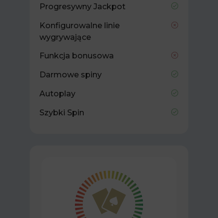
Progresywny Jackpot
Konfigurowalne linie
wygrywające
Funkcja bonusowa
Darmowe spiny
Autoplay
Szybki Spin