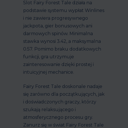
Slot Fairy Forest Tale działa na
podstawie systemu wypłat Winlines
i nie zawiera progresywnego
jackpota, gier bonusowych ani
darmowych spinów. Minimalna
stawka wynosi 3.42, a maksymalna
0.57. Pomimo braku dodatkowych
funkcji, gra utrzymuje
zainteresowanie dzięki prostej i
intuicyjnej mechanice.
Fairy Forest Tale doskonale nadaje
się zarówno dla początkujących, jak
i doświadczonych graczy, którzy
szukają relaksującego i
atmosferycznego procesu gry.
Zanurz się w świat Fairy Forest Tale