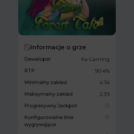
Informacje o grze
Deweloper
Ka Gaming
RTP
90.4%
Minimalny zakład
4.74
Maksymalny zakład
2.39
Progresywny Jackpot
Konfigurowalne linie
wygrywające