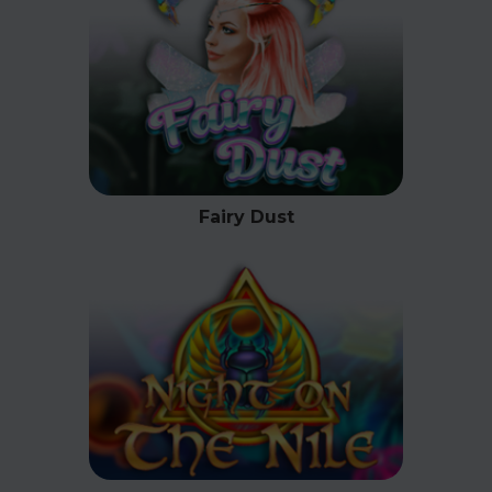
Fairy Dust