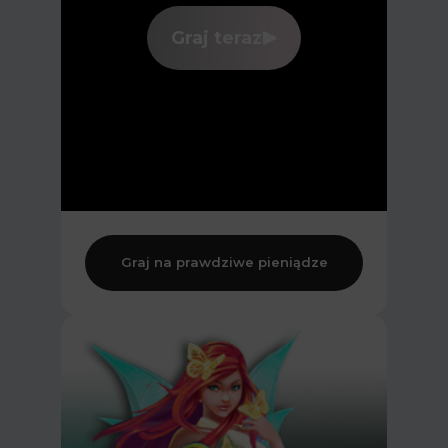
Graj teraz
Graj na prawdziwe pieniądze