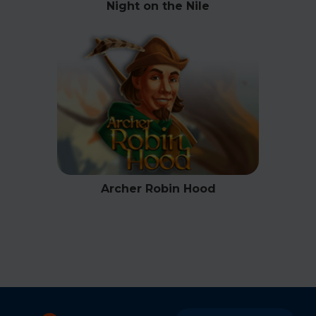
Night on the Nile
Archer Robin Hood