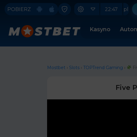
POBIERZ
22:47
pl
Kasyno
Auto
ru
uk
uk
pt
Mostbet
›
Slots
›
TOPTrend Gaming
›
Fi
bn
es
Five 
fr
no
hu
ar