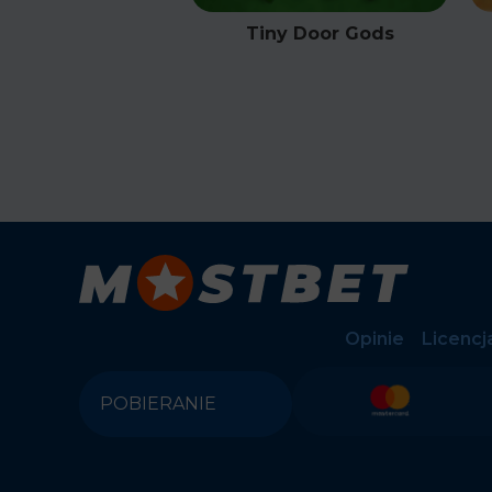
Tiny Door Gods
Opinie
Licencj
POBIERANIE