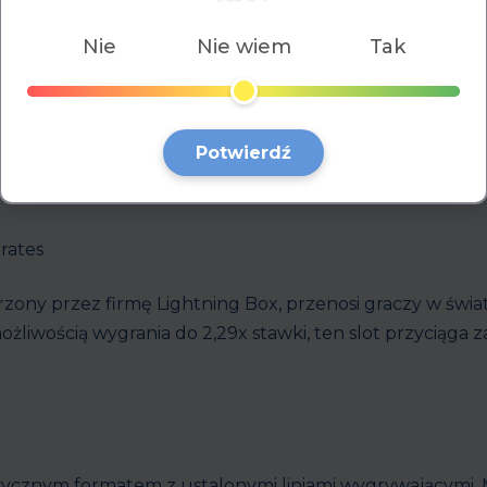
OCENA
Nie
Nie wiem
Tak
Potwierdź
rates
orzony przez firmę Lightning Box, przenosi graczy w świa
iwością wygrania do 2,29x stawki, ten slot przyciąga z
lasycznym formatem z ustalonymi liniami wygrywającymi. 