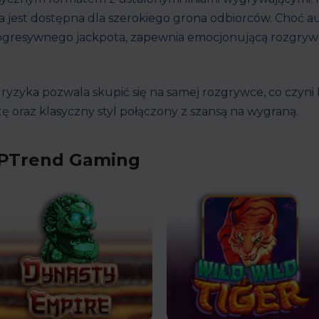
gra jest dostępna dla szerokiego grona odbiorców. Choć
rogresywnego jackpota, zapewnia emocjonującą rozgry
y ryzyka pozwala skupić się na samej rozgrywce, co czyn
otę oraz klasyczny styl połączony z szansą na wygraną.
OPTrend Gaming