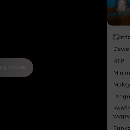
Inf
Dewe
RTP
raj teraz
Minim
Maksy
Progr
Konfi
wygry
Funkc