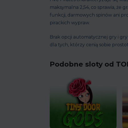
maksymalna 2,54, co sprawia, że 
funkcji, darmowych spinów ani p
pirackich wypraw.
Brak opcji automatycznej gry i gr
dla tych, którzy cenią sobie prost
Podobne sloty od T