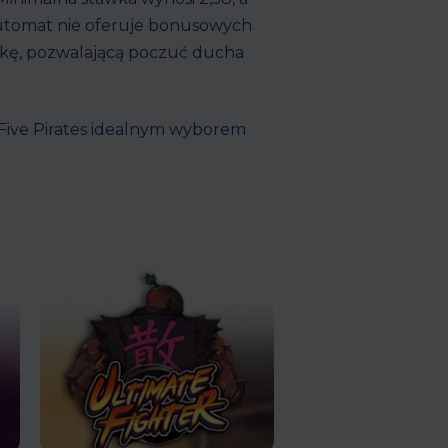
 automat nie oferuje bonusowych
wkę, pozwalającą poczuć ducha
i Five Pirates idealnym wyborem