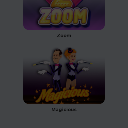
Zoom
Magicious