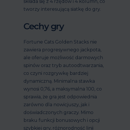
składa się z 4 rzędów i 4 kolumn, co
tworzy interesującą siatkę do gry.
Cechy gry
Fortune Cats Golden Stacks nie
zawiera progresywnego jackpota,
ale oferuje możliwość darmowych
spinów oraz tryb autoodtwarzania,
co czyni rozgrywkę bardziej
dynamiczną. Minimalna stawka
wynosi 0,76, a maksymalna 100, co
sprawia, że gra jest odpowiednia
zarówno dla nowicjuszy, jak i
doświadczonych graczy. Mimo
braku funkcji bonusowych i opcji
szybkiej gry, różnorodność linii