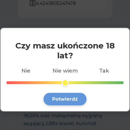
4.4241805247478
Czy masz ukończone 18
Przegląd automatu do gier
lat?
Fortune Cats Golden Stacks
Fortune Cats Golden Stacks to
Nie
Nie wiem
Tak
ekscytujący slot stworzony przez
dewelopera Thunderkick, który
zadebiutował w grudniu 2021 roku.
Potwierdź
Gra oferuje graczom unikalne
doświadczenie z RTP wynoszącym
96,56% oraz maksymalną wygraną
sięgającą 2,88x stawki. Automat