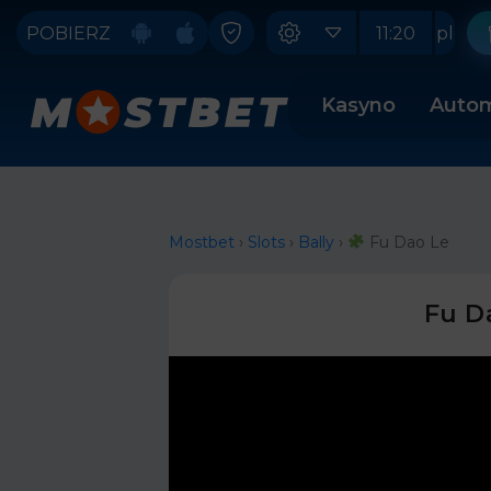
POBIERZ
11:20
pl
Kasyno
Auto
ru
uk
uk
pt
Mostbet
›
Slots
›
Bally
›
Fu Dao Le
bn
es
Fu D
fr
no
hu
ar