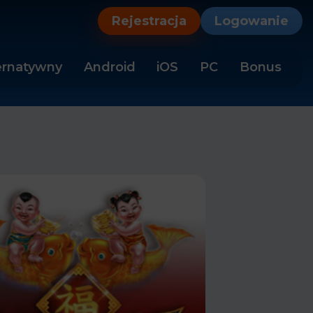
Rejestracja
Logowanie
ternatywny
Android
iOS
PC
Bonus