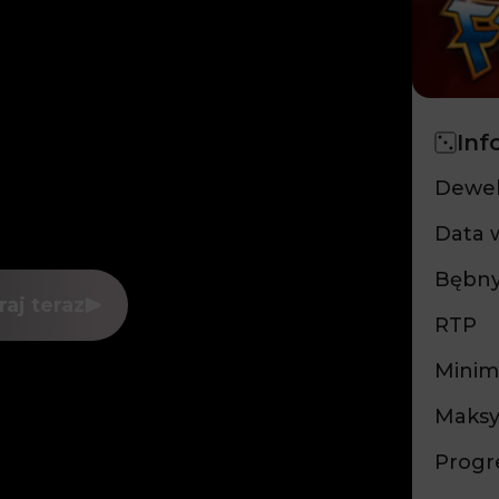
Inf
Dewe
Data 
Bębn
raj teraz
RTP
Minim
Maksy
Progr