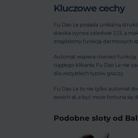
Kluczowe cechy
Fu Dao Le posiada unikalną strukt
stawka wynosi zaledwie 2,13, a ma
znajdziemy funkcję darmowych spi
Automat wspiera również funkcję 
ciągłego klikania. Fu Dao Le nie 
dla wszystkich typów graczy.
Fu Dao Le to nie tylko automat do 
swoich sił, a być może fortuna się 
Podobne sloty od Bal