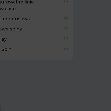
gurowalne linie
wające
ja bonusowa
we spiny
lay
 Spin