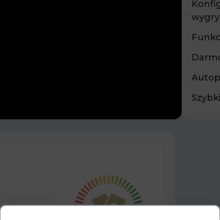
Konfi
wygry
Funkc
Darmo
Autop
Szybki