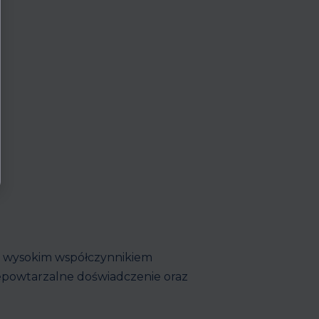
zy wysokim współczynnikiem
epowtarzalne doświadczenie oraz