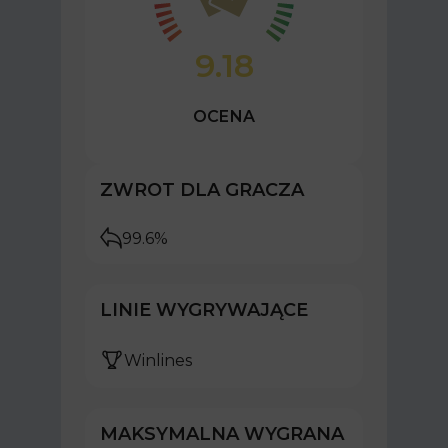
9.18
OCENA
ZWROT DLA GRACZA
99.6%
LINIE WYGRYWAJĄCE
Winlines
MAKSYMALNA WYGRANA