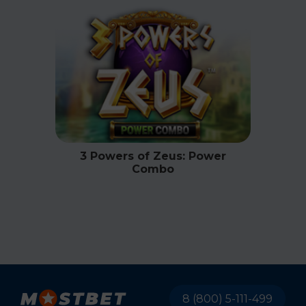
3 Powers of Zeus: Power
Combo
8 (800) 5-111-499