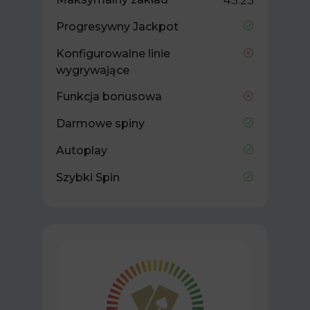
45.23
Progresywny Jackpot
Konfigurowalne linie
wygrywające
Funkcja bonusowa
Darmowe spiny
Autoplay
Szybki Spin