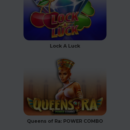
Lock A Luck
Queens of Ra: POWER COMBO