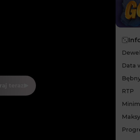
Inf
Dewe
Data 
Bębn
raj teraz
RTP
Minim
Maksy
Progr