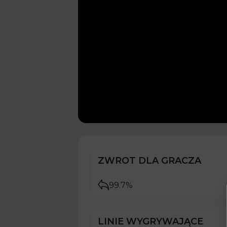
ZWROT DLA GRACZA
99.7%
LINIE WYGRYWAJĄCE