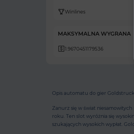
Winlines
MAKSYMALNA WYGRANA
1.9670451179536
Opis automatu do gier Goldstruc
Zanurz się w świat niesamowityc
roku. Ten slot wyróżnia się wysok
szukających wysokich wypłat. Gold