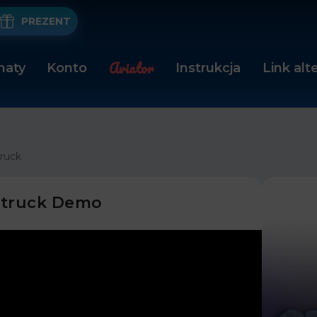
PREZENT
Kasyno
Aviator
maty
Konto
Instrukcja
Link al
Automaty
Konto
Aviator
Instrukcja
ruck
Link alternatywny
Android
struck Demo
iOS
PC
Bonus