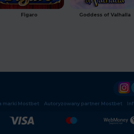
Figaro
Goddess of Valhalla
a marki Mostbet
Autoryzowany partner Mostbet
In