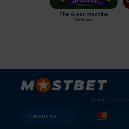
The Green Machine
Deluxe
Opinie
Licencj
POBIERANIE