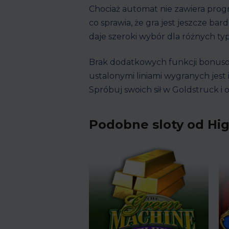
Chociaż automat nie zawiera prog
co sprawia, że gra jest jeszcze b
daje szeroki wybór dla różnych ty
Brak dodatkowych funkcji bonusow
ustalonymi liniami wygranych jest 
Spróbuj swoich sił w Goldstruck i o
Podobne sloty od Hi