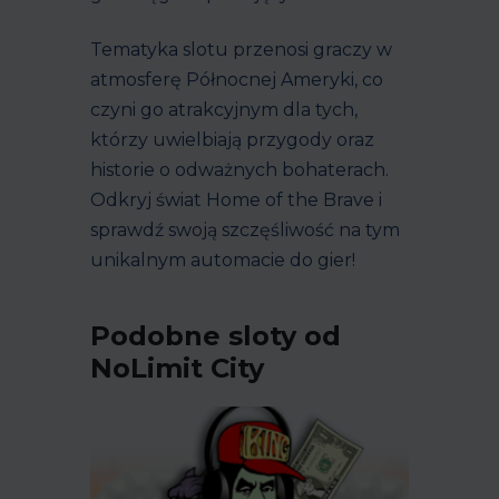
Tematyka slotu przenosi graczy w
atmosferę Północnej Ameryki, co
czyni go atrakcyjnym dla tych,
którzy uwielbiają przygody oraz
historie o odważnych bohaterach.
Odkryj świat Home of the Brave i
sprawdź swoją szczęśliwość na tym
unikalnym automacie do gier!
Podobne sloty od
NoLimit City