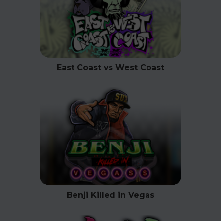
East Coast vs West Coast
Benji Killed in Vegas