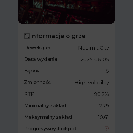
Informacje o grze
Deweloper
NoLimit City
Data wydania
2025-06-05
Bębny
5
Zmienność
High volatility
RTP
98.2%
Minimalny zakład
2.79
Maksymalny zakład
10.61
Progresywny Jackpot