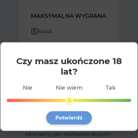
MAKSYMALNA WYGRANA
61446
Czy masz ukończone 18
lat?
Slot maszynowy Home of the Brave
Nie
Nie wiem
Tak
Slot maszynowy Home of the Brave
stworzony przez firmę NoLimit City
to emocjonująca gra o wysokiej
zmienności, która przyciąga graczy
Potwierdź
poszukujących zarówno
adrenaliny, jak i możliwości dużych