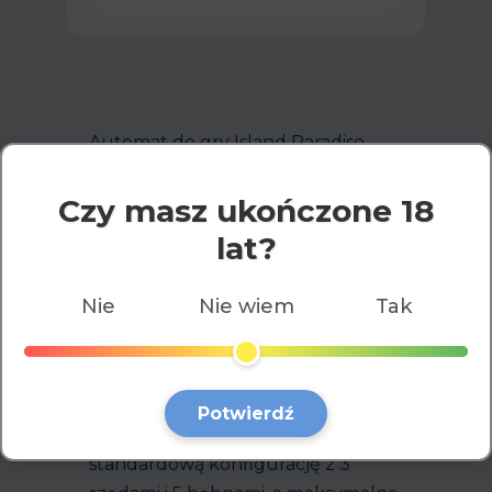
Automat do gry Island Paradise
Island Paradise to fascynujący slot
Czy masz ukończone 18
stworzony przez firmę Ka Gaming,
lat?
który przeniesie Cię na tropikalną
wyspę pełną przygód. Dzięki
Nie
Nie wiem
Tak
wysokiemu współczynnikowi RTP
wynoszącemu 97,99%, gracze
mogą liczyć na atrakcyjne wygrane
w tym ekscytującym procesie
Potwierdź
rozgrywki. Automat posiada
standardową konfigurację z 3