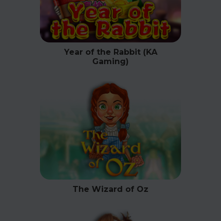
Year of the Rabbit (KA
Gaming)
The Wizard of Oz