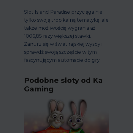
Slot Island Paradise przyciąga nie
tylko swoją tropikalną tematyką, ale
także możliwością wygrania aż
1006,85 razy większej stawki.
Zanurz się w świat rajskiej wyspy i
sprawdź swoją szczęście w tym
fascynującym automacie do gry!
Podobne sloty od Ka
Gaming