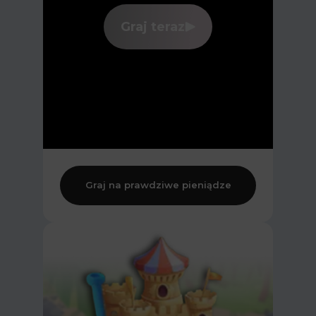
Graj teraz
Graj na prawdziwe pieniądze