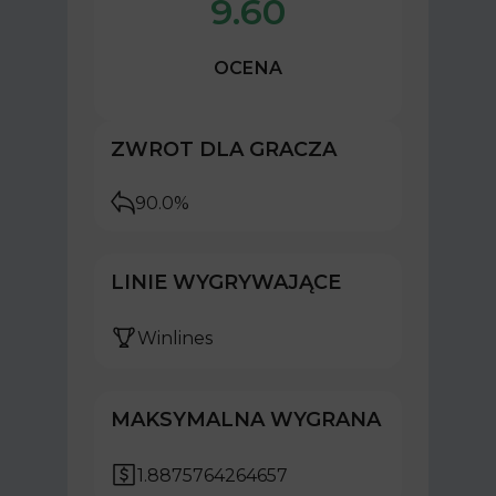
9.60
OCENA
ZWROT DLA GRACZA
90.0%
LINIE WYGRYWAJĄCE
Winlines
MAKSYMALNA WYGRANA
1.8875764264657