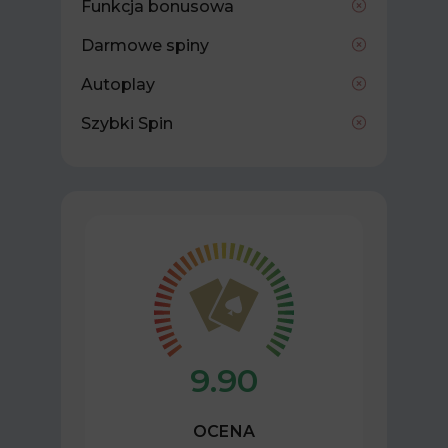
Funkcja bonusowa
Darmowe spiny
Autoplay
Szybki Spin
9.90
OCENA