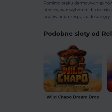
Pomimo braku darmowych spinów i 
atrakcyjnym wyborem dla miłośnikó
królów oraz czerpiąc radość z gry.
Podobne sloty od Re
Wild Chapo Dream Drop