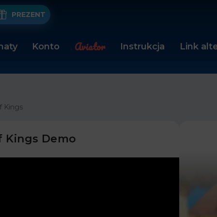
PREZENT
Kasyno
Aviator
maty
Konto
Instrukcja
Link al
Automaty
Konto
Aviator
Instrukcja
f Kings
Link alternatywny
Android
f Kings Demo
iOS
PC
Bonus