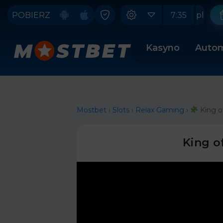
POBIERZ
7:35
pl
Kasyno
Auto
ru
uk
uk
pt
Mostbet
›
Slots
›
Relax Gaming
›
King o
bn
es
King o
fr
no
hu
ar