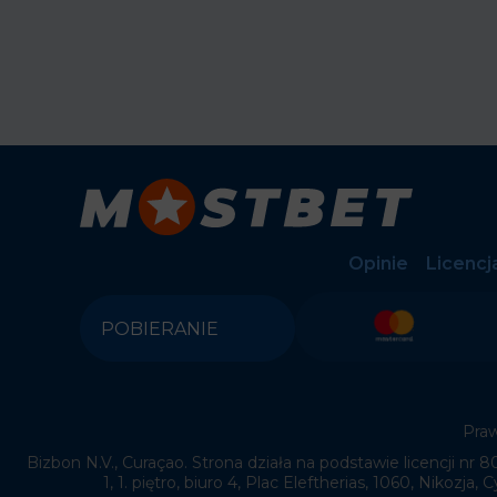
Opinie
Licencj
POBIERANIE
Praw
Bizbon N.V., Curaçao. Strona działa na podstawie licencji n
1, 1. piętro, biuro 4, Plac Eleftherias, 1060, Niko