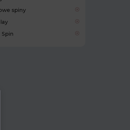
we spiny
lay
 Spin