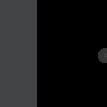
cs
tr
G