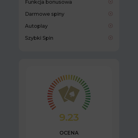
Funkcja bonusowa
Darmowe spiny
Autoplay
Szybki Spin
9.23
OCENA