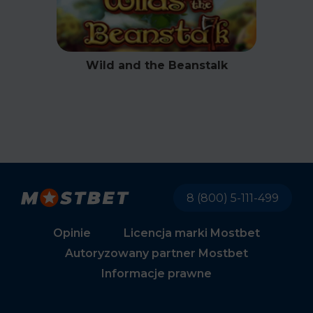
Wild and the Beanstalk
8 (800) 5-111-499
Opinie
Licencja marki Mostbet
Autoryzowany partner Mostbet
Informacje prawne