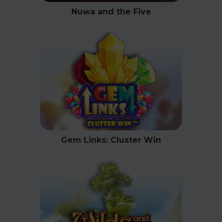
Nuwa and the Five
Gem Links: Cluster Win