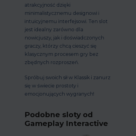
atrakcyjność dzięki
minimalistycznemu designowi i
intuicyjnemu interfejsowi. Ten slot
jest idealny zarówno dla
nowicjuszy, jak i doświadczonych
graczy, którzy chcą cieszyć się
klasycznym procesem gry bez
zbędnych rozproszeń.
Spróbuj swoich sił w Klassik i zanurz
się w świecie prostoty i
emocjonujących wygranych!
Podobne sloty od
Gameplay Interactive