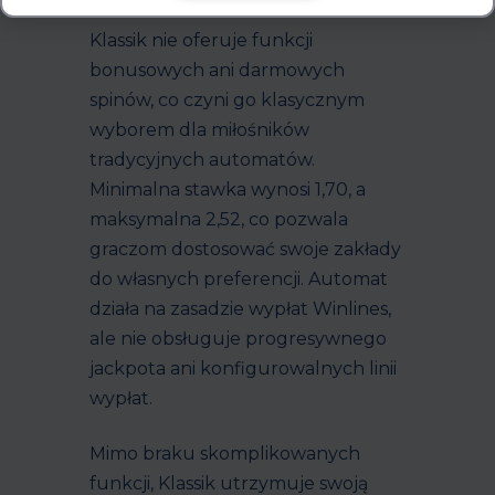
Klassik nie oferuje funkcji
bonusowych ani darmowych
spinów, co czyni go klasycznym
wyborem dla miłośników
tradycyjnych automatów.
Minimalna stawka wynosi 1,70, a
maksymalna 2,52, co pozwala
graczom dostosować swoje zakłady
do własnych preferencji. Automat
działa na zasadzie wypłat Winlines,
ale nie obsługuje progresywnego
jackpota ani konfigurowalnych linii
wypłat.
Mimo braku skomplikowanych
funkcji, Klassik utrzymuje swoją