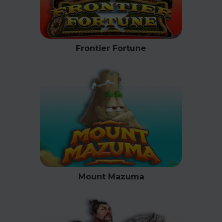
Frontier Fortune
Mount Mazuma