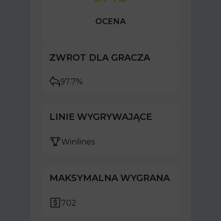
OCENA
ZWROT DLA GRACZA
97.7%
LINIE WYGRYWAJĄCE
Winlines
MAKSYMALNA WYGRANA
702