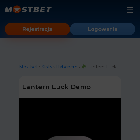
Kasyno
Rejestracja
Logowanie
Automaty
Konto
Aviator
Instrukcja
Mostbet
›
Slots
›
Habanero
›
Lantern Luck
Link alternatywny
Android
Lantern Luck Demo
iOS
PC
Bonus