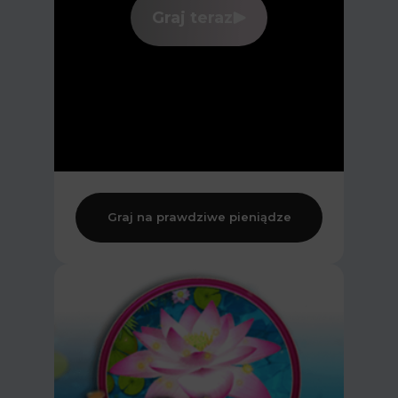
Graj teraz
Graj na prawdziwe pieniądze