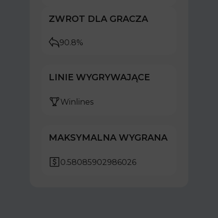
ZWROT DLA GRACZA
90.8%
LINIE WYGRYWAJĄCE
Winlines
MAKSYMALNA WYGRANA
0.58085902986026