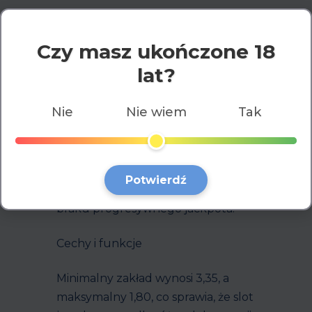
Przegląd automatu do gier Lotus
Czy masz ukończone 18
Automat do gier Lotus od
lat?
dewelopera CQ9 Gaming oferuje
unikalną podróż w świecie gier z
Nie
Nie wiem
Tak
fascynującą tematyką. Z RTP na
poziomie 91,07% oraz systemem
wypłat na liniach wygrywających,
gracze mogą liczyć na
Potwierdź
emocjonującą rozgrywkę, mimo
braku progresywnego jackpota.
Cechy i funkcje
Minimalny zakład wynosi 3,35, a
maksymalny 1,80, co sprawia, że slot