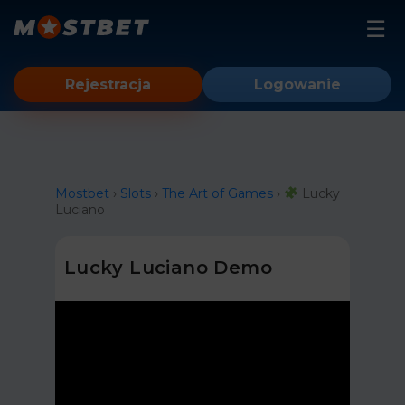
Kasyno
Rejestracja
Logowanie
Automaty
Konto
Aviator
Instrukcja
Mostbet
›
Slots
›
The Art of Games
›
Lucky
Luciano
Link alternatywny
Android
Lucky Luciano Demo
iOS
PC
Bonus