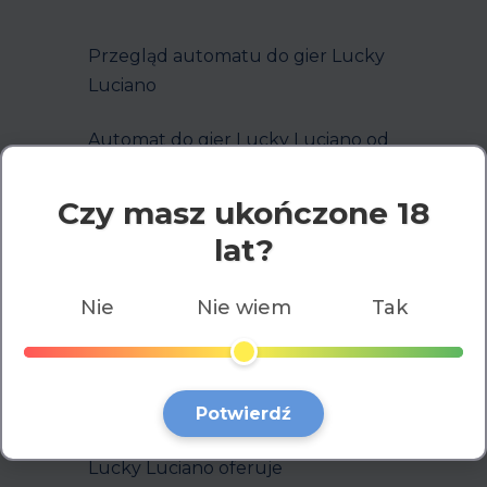
Przegląd automatu do gier Lucky
Luciano
Automat do gier Lucky Luciano od
twórcy The Art of Games oferuje
unikalne doświadczenie dla
Czy masz ukończone 18
miłośników slotów. Z RTP
lat?
wynoszącym 3.41 i maksymalną
wygraną 3.42, ten slot przyciąga
Nie
Nie wiem
Tak
uwagę graczy swoją prostotą i
wciągającą rozgrywką.
Cechy gry
Potwierdź
Lucky Luciano oferuje