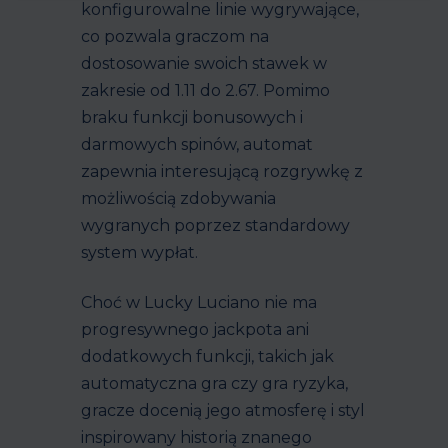
konfigurowalne linie wygrywające,
co pozwala graczom na
dostosowanie swoich stawek w
zakresie od 1.11 do 2.67. Pomimo
braku funkcji bonusowych i
darmowych spinów, automat
zapewnia interesującą rozgrywkę z
możliwością zdobywania
wygranych poprzez standardowy
system wypłat.
Choć w Lucky Luciano nie ma
progresywnego jackpota ani
dodatkowych funkcji, takich jak
automatyczna gra czy gra ryzyka,
gracze docenią jego atmosferę i styl
inspirowany historią znanego