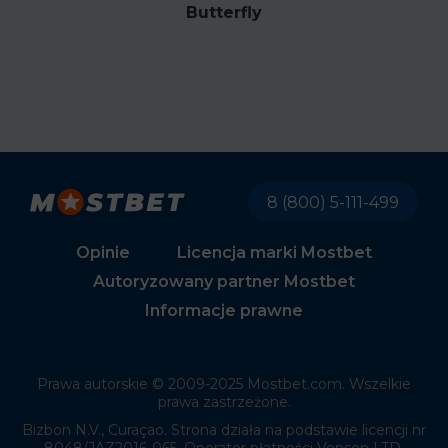
Butterfly
8 (800) 5-111-499
Opinie
Licencja marki Mostbet
Autoryzowany partner Mostbet
Informacje prawne
Prawa autorskie © 2009-2025 Mostbet.com. Wszelkie
prawa zastrzeżone.
Bizbon N.V., Curaçao. Strona działa na podstawie licencji nr