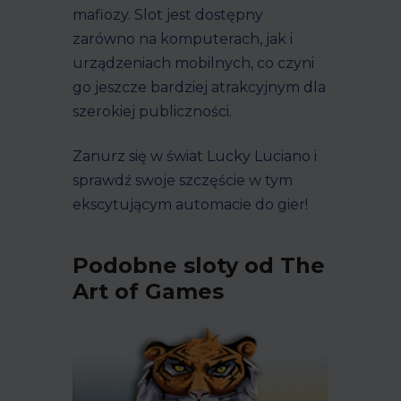
mafiozy. Slot jest dostępny
zarówno na komputerach, jak i
urządzeniach mobilnych, co czyni
go jeszcze bardziej atrakcyjnym dla
szerokiej publiczności.
Zanurz się w świat Lucky Luciano i
sprawdź swoje szczęście w tym
ekscytującym automacie do gier!
Podobne sloty od The
Art of Games