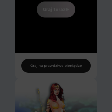
Graj teraz
Graj na prawdziwe pieniądze