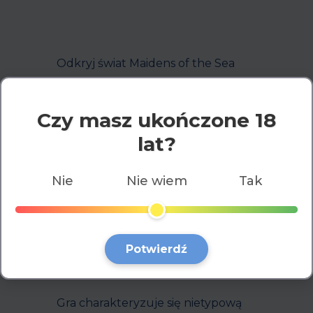
Odkryj świat Maidens of the Sea
Maidens of the Sea to fascynujący
Czy masz ukończone 18
automat do gry stworzony przez
dewelopera Playzido, który
lat?
przenosi graczy w niezwykłą
podróż po morskich przestrzeniach.
Nie
Nie wiem
Tak
Z RTP wynoszącym 99,21% oraz
maksymalną wygraną do 2,27, ten
slot z pewnością zadowoli zarówno
nowicjuszy, jak i doświadczonych
Potwierdź
graczy.
Gra charakteryzuje się nietypową