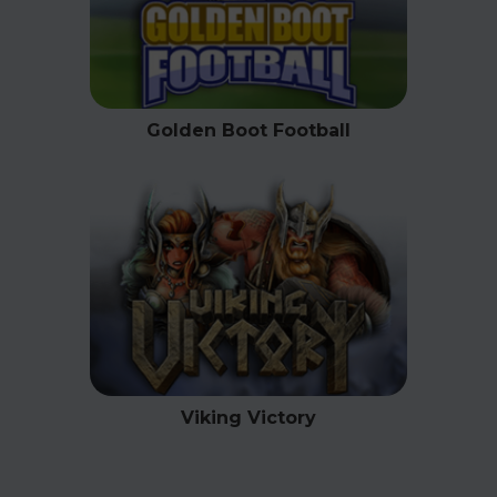
Golden Boot Football
Viking Victory