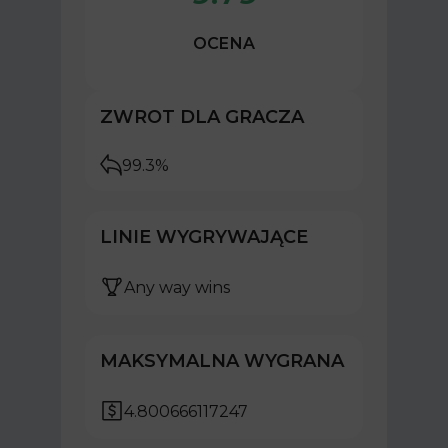
OCENA
ZWROT DLA GRACZA
99.3%
LINIE WYGRYWAJĄCE
Any way wins
MAKSYMALNA WYGRANA
4.800666117247