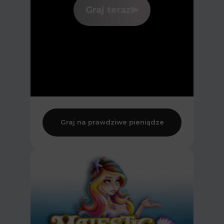
Graj teraz
Graj na prawdziwe pieniądze