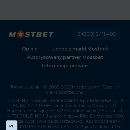
8 (800) 5-111-499
Opinie
Licencja marki Mostbet
Autoryzowany partner Mostbet
Informacje prawne
Prawa autorskie © 2009-2025 Mostbet.com. Wszelkie
prawa zastrzeżone.
Bizbon N.V., Curaçao. Strona działa na podstawie licencji nr
8048/JAZ2016-065. Operator płatności Venson LTD.
Numer rejestracyjny HE 352364. Adres prawny: Stasinou 1,
MITSI BUILDING 1, 1. piętro, biuro 4, Plac Eleftherias, 1060,
Nikozja, Cypr. Lokalizacja sprzedawcy: Kadmou Street 4,
PL
S.I. OLYMPIA BUSINESS CENTER, Agios Andreas, 1105,