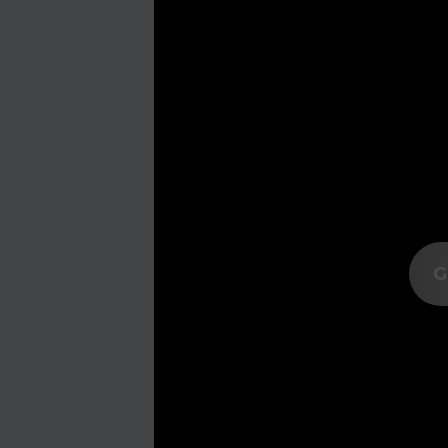
cs
tr
G