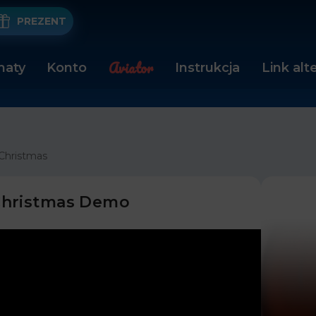
PREZENT
Kasyno
Aviator
maty
Konto
Instrukcja
Link al
Automaty
Konto
Aviator
Instrukcja
Christmas
Link alternatywny
Android
Christmas Demo
iOS
PC
Bonus