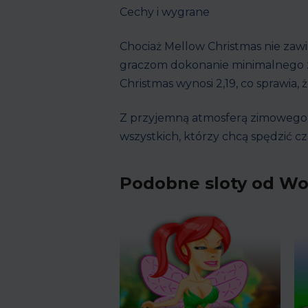
Cechy i wygrane
Chociaż Mellow Christmas nie za
graczom dokonanie minimalnego 
Christmas wynosi 2,19, co sprawia, 
Z przyjemną atmosferą zimowego 
wszystkich, którzy chcą spędzić c
Podobne sloty od W