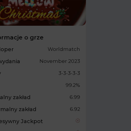
ormacje o grze
loper
Worldmatch
wydania
November 2023
y
3-3-3-3-3
99.2%
alny zakład
6.99
malny zakład
6.92
esywny Jackpot