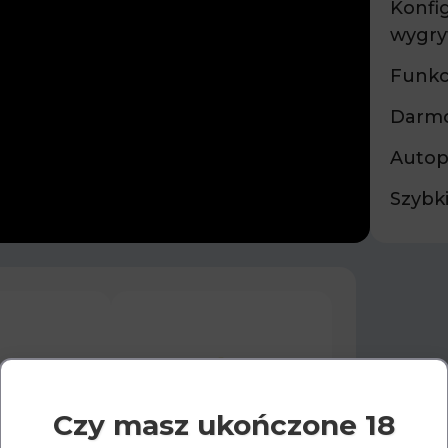
Konfi
wygry
Funkc
Darmo
Autop
Szybki
Czy masz ukończone 18