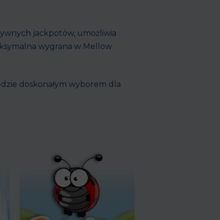
sywnych jackpotów, umożliwia
aksymalna wygrana w Mellow
będzie doskonałym wyborem dla