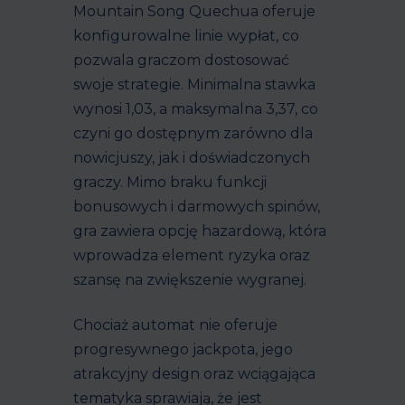
Mountain Song Quechua oferuje
konfigurowalne linie wypłat, co
pozwala graczom dostosować
swoje strategie. Minimalna stawka
wynosi 1,03, a maksymalna 3,37, co
czyni go dostępnym zarówno dla
nowicjuszy, jak i doświadczonych
graczy. Mimo braku funkcji
bonusowych i darmowych spinów,
gra zawiera opcję hazardową, która
wprowadza element ryzyka oraz
szansę na zwiększenie wygranej.
Chociaż automat nie oferuje
progresywnego jackpota, jego
atrakcyjny design oraz wciągająca
tematyka sprawiają, że jest