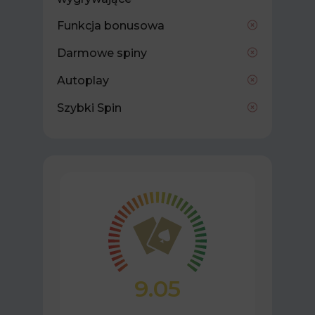
Funkcja bonusowa
Darmowe spiny
Autoplay
Szybki Spin
9.05