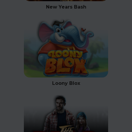
New Years Bash
Loony Blox