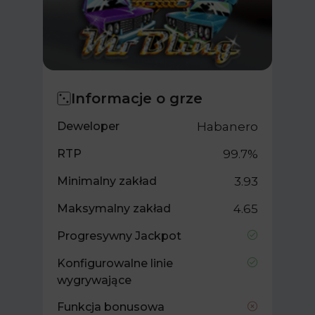
Informacje o grze
Deweloper
Habanero
RTP
99.7%
Minimalny zakład
3.93
Maksymalny zakład
4.65
Progresywny Jackpot
Konfigurowalne linie
wygrywające
Funkcja bonusowa