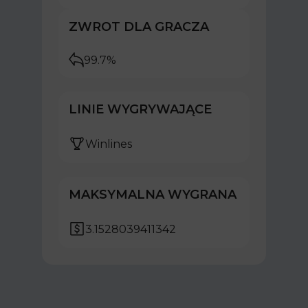
ZWROT DLA GRACZA
99.7%
LINIE WYGRYWAJĄCE
Winlines
MAKSYMALNA WYGRANA
3.1528039411342