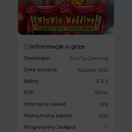
Informacje o grze
Deweloper
FunTa Gaming
Data wydania
August 2021
Bębny
3-3-3
RTP
99.1%
Minimalny zakład
8.8
Maksymalny zakład
500
Progresywny Jackpot