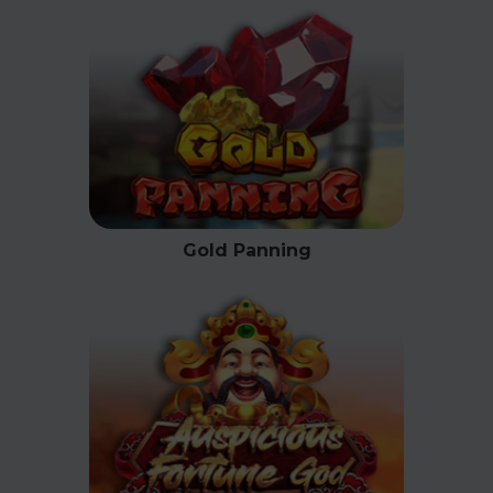
Gold Panning