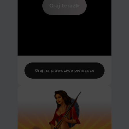
Graj teraz
Graj na prawdziwe pieniądze