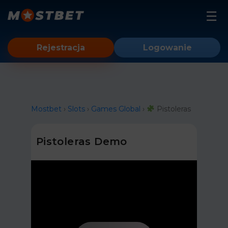
Kasyno
Rejestracja
Logowanie
Automaty
Konto
Aviator
Instrukcja
Mostbet
›
Slots
›
Games Global
›
Pistoleras
Link alternatywny
Android
Pistoleras Demo
iOS
PC
Bonus