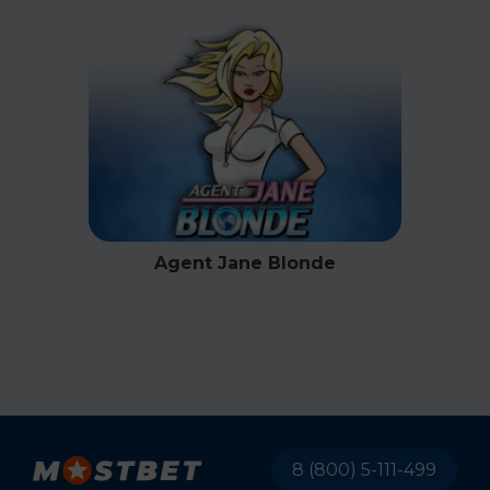
Agent Jane Blonde
8 (800) 5-111-499