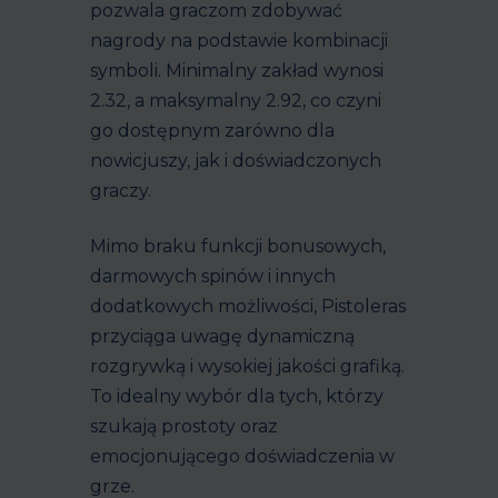
pozwala graczom zdobywać
nagrody na podstawie kombinacji
symboli. Minimalny zakład wynosi
2.32, a maksymalny 2.92, co czyni
go dostępnym zarówno dla
nowicjuszy, jak i doświadczonych
graczy.
Mimo braku funkcji bonusowych,
darmowych spinów i innych
dodatkowych możliwości, Pistoleras
przyciąga uwagę dynamiczną
rozgrywką i wysokiej jakości grafiką.
To idealny wybór dla tych, którzy
szukają prostoty oraz
emocjonującego doświadczenia w
grze.