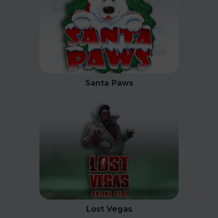
Santa Paws
Lost Vegas