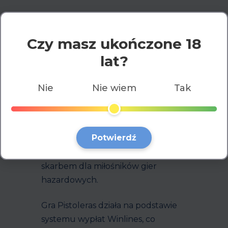
Przegląd automatu do gier
Pistoleras
Czy masz ukończone 18
Pistoleras to fascynujący automat
lat?
stworzony przez dewelopera
Games Global, który oferuje
Nie
Nie wiem
Tak
graczom unikalne wrażenia z
możliwością wygranej. Z RTP
wynoszącym 2.41 i maksymalną
Potwierdź
wygraną sięgającą 3.45, ten slot
może okazać się prawdziwym
skarbem dla miłośników gier
hazardowych.
Gra Pistoleras działa na podstawie
systemu wypłat Winlines, co