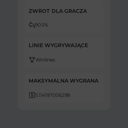
ZWROT DLA GRACZA
90.5%
LINIE WYGRYWAJĄCE
Winlines
MAKSYMALNA WYGRANA
5.114197006298