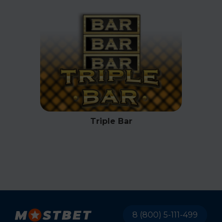
Triple Bar
8 (800) 5-111-499