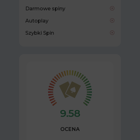
Darmowe spiny
Autoplay
Szybki Spin
9.58
OCENA