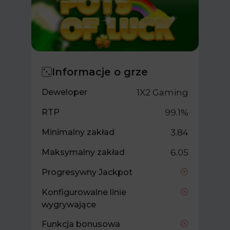
Informacje o grze
Deweloper
1X2 Gaming
RTP
99.1%
Minimalny zakład
3.84
Maksymalny zakład
6.05
Progresywny Jackpot
Konfigurowalne linie
wygrywające
Funkcja bonusowa