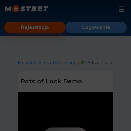
Kasyno
Rejestracja
Logowanie
Automaty
Konto
Aviator
Instrukcja
Mostbet
›
Slots
›
1X2 Gaming
›
Pots of Luck
Link alternatywny
Android
Pots of Luck Demo
iOS
PC
Bonus