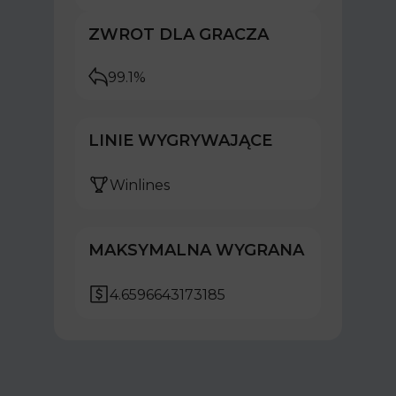
ZWROT DLA GRACZA
99.1%
LINIE WYGRYWAJĄCE
Winlines
MAKSYMALNA WYGRANA
4.6596643173185