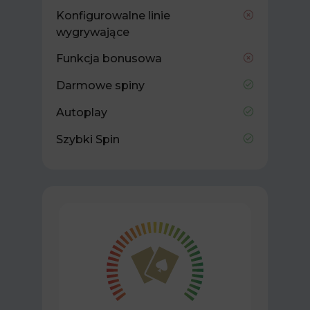
Konfigurowalne linie
wygrywające
Funkcja bonusowa
Darmowe spiny
Autoplay
Szybki Spin