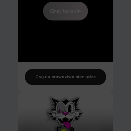
Graj teraz
Graj na prawdziwe pieniądze