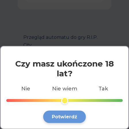
Przegląd automatu do gry R.I.P.
City
Automat do gry R.I.P. City,
Czy masz ukończone 18
stworzony przez firmę Hacksaw
lat?
Gaming, oferuje emocjonujące
doświadczenia z wysokim
Nie
Nie wiem
Tak
wskaźnikiem zwrotu dla gracza
(RTP) wynoszącym 99,00%. Od
momentu premiery w styczniu
2023 roku, ten slot zdobył
Potwierdź
popularność wśród graczy dzięki