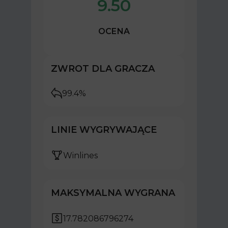
9.50
OCENA
ZWROT DLA GRACZA
99.4%
LINIE WYGRYWAJĄCE
Winlines
MAKSYMALNA WYGRANA
17.782086796274