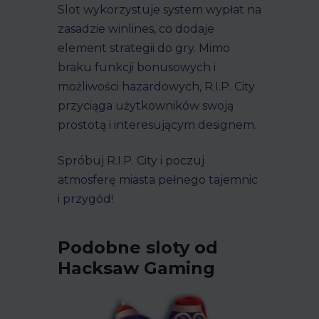
Slot wykorzystuje system wypłat na
zasadzie winlines, co dodaje
element strategii do gry. Mimo
braku funkcji bonusowych i
możliwości hazardowych, R.I.P. City
przyciąga użytkowników swoją
prostotą i interesującym designem.
Spróbuj R.I.P. City i poczuj
atmosferę miasta pełnego tajemnic
i przygód!
Podobne sloty od
Hacksaw Gaming