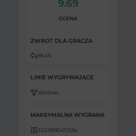
9.69
OCENA
ZWROT DLA GRACZA
98.4%
LINIE WYGRYWAJĄCE
Winlines
MAKSYMALNA WYGRANA
3.5211895472594