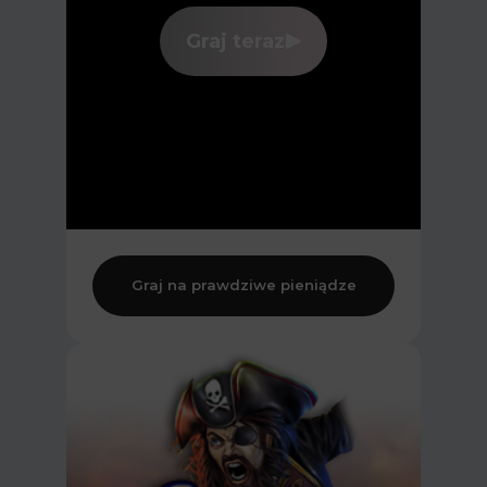
Graj teraz
Graj na prawdziwe pieniądze