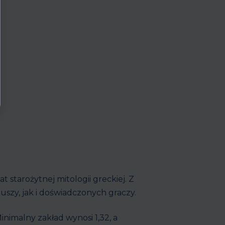
 starożytnej mitologii greckiej. Z
szy, jak i doświadczonych graczy.
Minimalny zakład wynosi 1,32, a