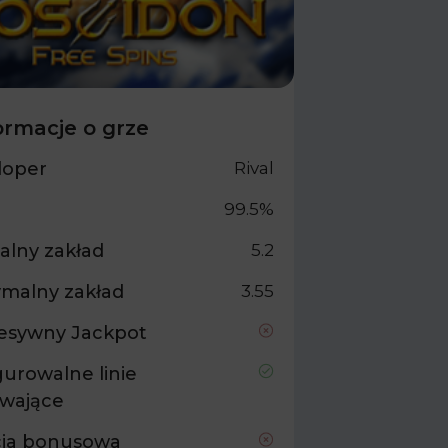
ormacje o grze
loper
Rival
99.5%
alny zakład
5.2
malny zakład
3.55
esywny Jackpot
gurowalne linie
wające
ja bonusowa