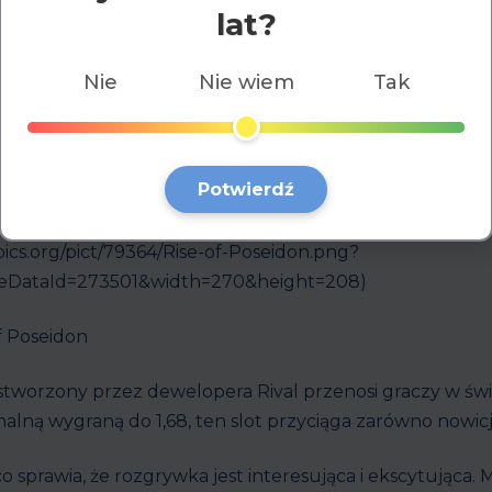
lat?
OCENA
Nie
Nie wiem
Tak
Potwierdź
cgpics.org/pict/79364/Rise-of-Poseidon.png?
eDataId=273501&width=270&height=208)
f Poseidon
tworzony przez dewelopera Rival przenosi graczy w świat
ną wygraną do 1,68, ten slot przyciąga zarówno nowicju
co sprawia, że rozgrywka jest interesująca i ekscytująca. 