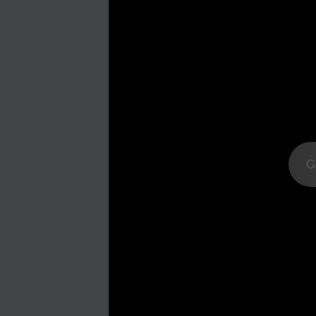
cs
tr
G