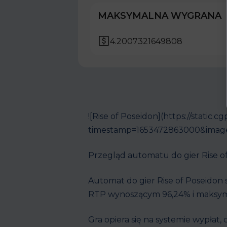
MAKSYMALNA WYGRANA
4.2007321649808
![Rise of Poseidon](https://static.
timestamp=1653472863000&imag
Przegląd automatu do gier Rise o
Automat do gier Rise of Poseidon s
RTP wynoszącym 96,24% i maksymal
Gra opiera się na systemie wypłat, 