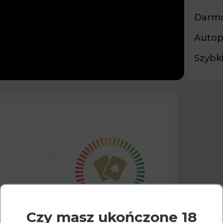
Darmo
Autop
Szybki
9.75
Czy masz ukończone 18