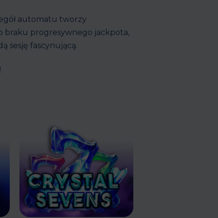
czegół automatu tworzy
mo braku progresywnego jackpota,
ą sesję fascynującą.
!