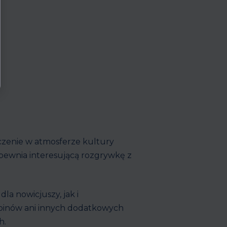
czenie w atmosferze kultury
apewnia interesującą rozgrywkę z
la nowicjuszy, jak i
spinów ani innych dodatkowych
h.