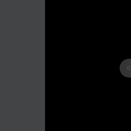
cs
tr
G