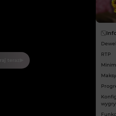
Inf
Dewe
RTP
raj teraz
Minim
Maksy
Progr
Konfi
wygry
Funkc