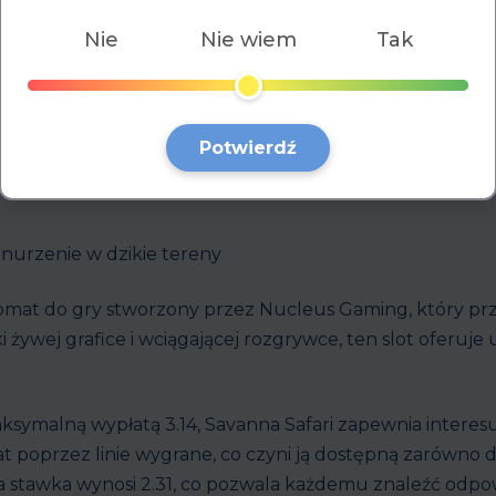
OCENA
Nie
Nie wiem
Tak
Potwierdź
anurzenie w dzikie tereny
tomat do gry stworzony przez Nucleus Gaming, który prz
ki żywej grafice i wciągającej rozgrywce, ten slot oferuj
ymalną wypłatą 3.14, Savanna Safari zapewnia interesu
poprzez linie wygrane, co czyni ją dostępną zarówno dl
a stawka wynosi 2.31, co pozwala każdemu znaleźć odpo