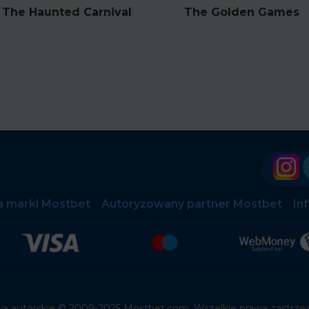
The Haunted Carnival
The Golden Games
a marki Mostbet
Autoryzowany partner Mostbet
In
a autorskie © 2009-2025 Mostbet.com. Wszelkie prawa zastrze