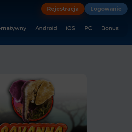
Rejestracja
Logowanie
ternatywny
Android
iOS
PC
Bonus