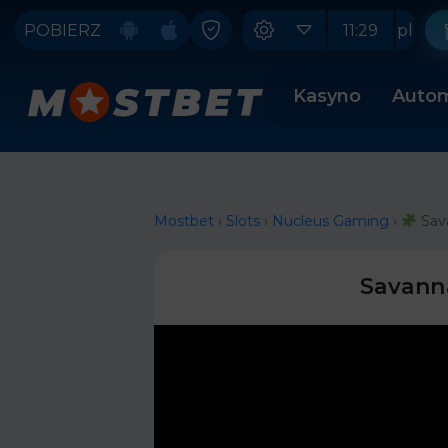
POBIERZ
11:29
pl
Kasyno
Auto
ru
uk
uk
pt
Mostbet
›
Slots
›
Nucleus Gaming
›
Sava
bn
es
Savann
fr
no
hu
ar