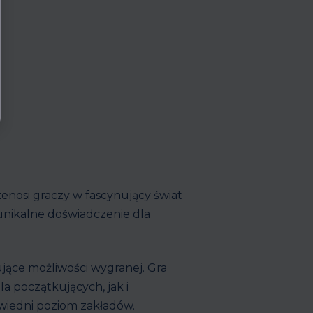
enosi graczy w fascynujący świat
e unikalne doświadczenie dla
jące możliwości wygranej. Gra
a początkujących, jak i
wiedni poziom zakładów.