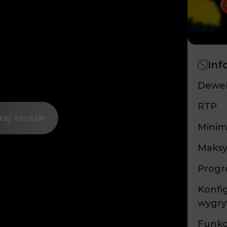
Inf
Dewe
RTP
raj teraz
Minim
Maksy
Progr
Konfi
wygry
Funkc