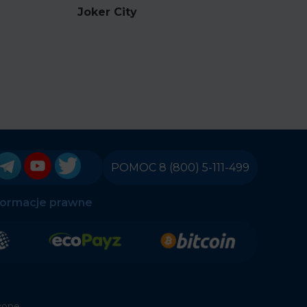
Joker City
POMOC
8 (800) 5-111-499
formacje prawne
żone.